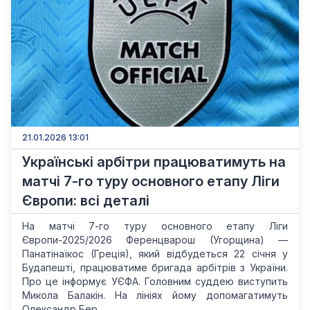
21.01.2026 13:01
Українські арбітри працюватимуть на
матчі 7-го туру основного етапу Ліги
Європи: всі деталі
На матчі 7-го туру основного етапу Ліги
Європи-2025/2026 Ференцварош (Угорщина) —
Панатінаїкос (Греція), який відбудеться 22 січня у
Будапешті, працюватиме бригада арбітрів з України.
Про це інформує УЄФА. Головним суддею виступить
Микола Балакін. На лініях йому допомагатимуть
Олександр Бер...