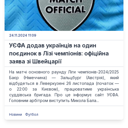
24.11.2024 11:09
УЄФА додав українців на один
поєдинок в Лізі чемпіонів: офіційна
заява зі Швейцарії
На матчі основного раунду Ліги чемпіонів-2024/2025
Баєр (Німеччина) — Зальцбург (Австрія), який
відбудеться в Леверкузені 26 листопада (початок —
о 22:00 за Києвом), працюватиме українська
суддівська бригада. Про це інформує сайт УЄФА.
Головним арбітром виступить Микола Бала...
Новини
Футбол