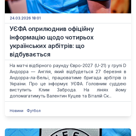
24.03.2026 18:01
УЄФА оприлюднив офіційну
інформацію щодо чотирьох
українських арбітрів: що
відбувається
На матчі відбірного раунду Євро-2027 (U-21) у групі D
Андорра — Англія, який відбудеться 27 березня в
Андорра-ла-Вельї, працюватиме бригада арбітрів із
України. Про це інформує УЄФА. Головним суддею
виступить Клим Заброда. На лініях йому
допомагатимуть Валентин Куцев та Віталій Ск...
Новини
Футбол