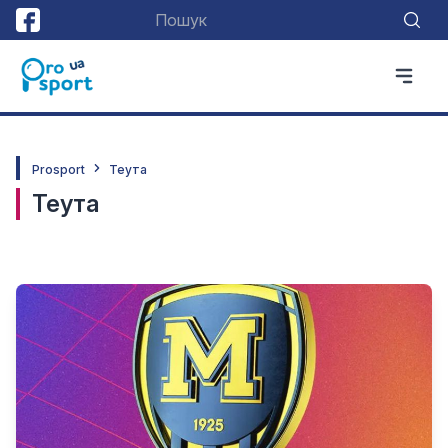
Prosport
Теута
Теута