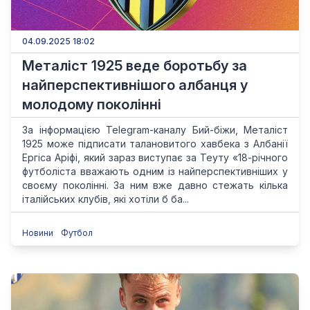
04.09.2025 18:02
Металіст 1925 веде боротьбу за
найперспективнішого албанця у
молодому поколінні
За інформацією Telegram-каналу Бий-біжи, Металіст
1925 може підписати талановитого хавбека з Албанії
Ергіса Аріфі, який зараз виступає за Теуту «18-річного
футболіста вважають одним із найперспективніших у
своєму поколінні. За ним вже давно стежать кілька
італійських клубів, які хотіли б ба...
Новини
Футбол