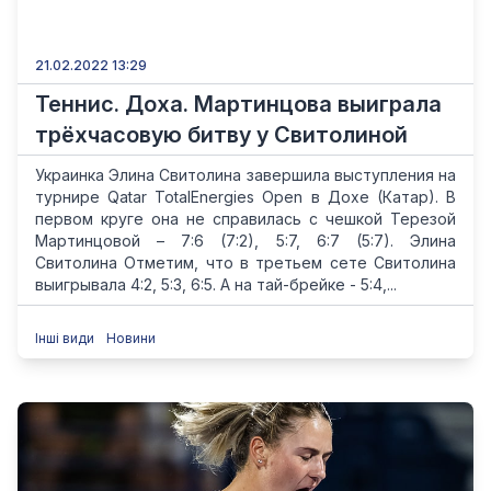
21.02.2022 13:29
Теннис. Доха. Мартинцова выиграла
трёхчасовую битву у Свитолиной
Украинка Элина Свитолина завершила выступления на
турнире Qatar TotalEnergies Open в Дохе (Катар). В
первом круге она не справилась с чешкой Терезой
Мартинцовой – 7:6 (7:2), 5:7, 6:7 (5:7). Элина
Свитолина Отметим, что в третьем сете Свитолина
выигрывала 4:2, 5:3, 6:5. А на тай-брейке - 5:4,...
Інші види
Новини