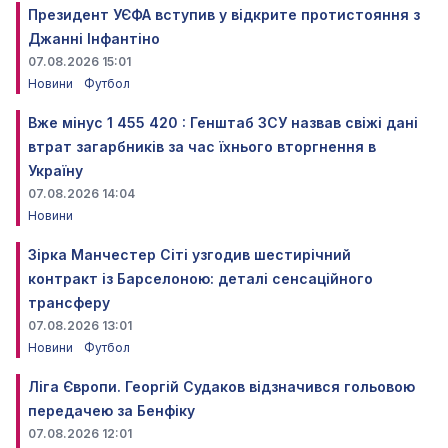
Президент УЄФА вступив у відкрите протистояння з
Джанні Інфантіно
07.08.2026 15:01
Новини
Футбол
Вже мінус 1 455 420 : Генштаб ЗСУ назвав свіжі дані
втрат загарбників за час їхнього вторгнення в
Україну
07.08.2026 14:04
Новини
Зірка Манчестер Сіті узгодив шестирічний
контракт із Барселоною: деталі сенсаційного
трансферу
07.08.2026 13:01
Новини
Футбол
Ліга Європи. Георгій Судаков відзначився гольовою
передачею за Бенфіку
07.08.2026 12:01