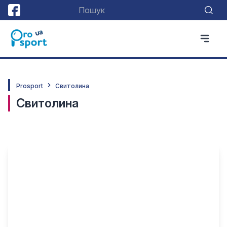
Prosport
Свитолина
Свитолина