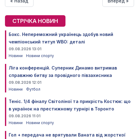
« Назад
Вперед »
СТРІЧКА НОВИН
Бокс. Непереможний українець здобув новий
чемпіонський титул WBO: деталі
09.08.2026 13:01
Новини
Новини спорту
Ліга конференцій. Суперник Динамо витримав
справжню битву за провідного півзахисника
09.08.2026 12:01
Новини
Футбол
Теніс. 1/4 фіналу Світоліної та прикрість Костюк: що
в українок на престижному турнірі в Торонто
09.08.2026 11:01
Новини
Новини спорту
Гол + передача не врятували Ваната від жорсткої