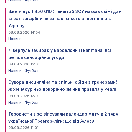
Вже мінус 1 456 610 : Генштаб ЗСУ назвав свіжі дані
втрат загарбників за час їхнього вторгнення в
Україну
08.08.2026 14:04
Новини
Ліверпуль забирає у Барселони її капітана: всі
деталі сенсаційної угоди
08.08.2026 13:01
Новини
Футбол
Сувора дисципліна та спільні обіди з тренерами!
Жозе Моуріньо докорінно змінив правила у Реалі
08.08.2026 12:01
Новини
Футбол
Терористи з рф зіпсували календар матчів 2 туру
української Прем’єр-ліги: що відбулося
08.08.2026 11:01