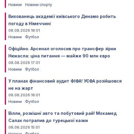
Новини
Новини спорту
Вихованець академії київського Динамо робить
погоду в Німеччині
08.08.2026 18:01
Новини
Футбол
Офіційно. Арсенал оголосив про трансфер зірки
Нюкасла: ціна питання — майже 90 млн євро
08.08.2026 17:01
Новини
Футбол
У планах фінансовий аудит ФІФА! УЄФА розійшовся
не на жарт
08.08.2026 16:01
Новини
Футбол
Вілли, розкішні авто та побутовий рай! Мохамед
Салах потрапив до турецької казки
08.08.2026 15:01
Новини
Футбол