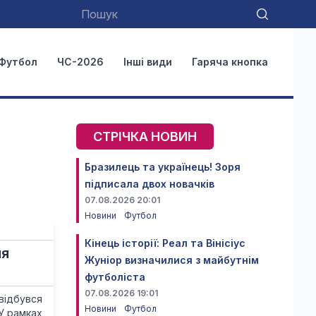
Футбол
ЧС-2026
Інші види
Гаряча кнопка
СТРІЧКА НОВИН
Бразилець та українець! Зоря
підписала двох новачків
07.08.2026 20:01
Новини
Футбол
Кінець історії: Реал та Вінісіус
ля
Жуніор визначилися з майбутнім
футболіста
07.08.2026 19:01
відбувся
Новини
Футбол
У рамках