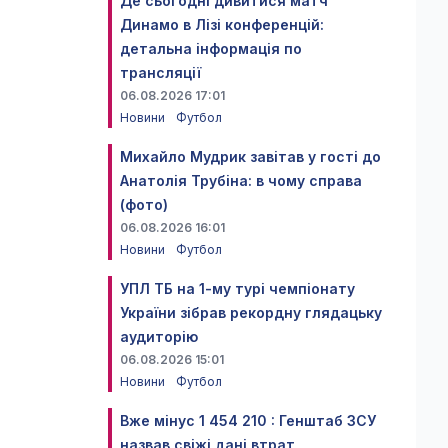
Де сьогодні дивитися матч
Динамо в Лізі конференцій:
детальна інформація по
трансляції
06.08.2026 17:01
Новини
Футбол
Михайло Мудрик завітав у гості до
Анатолія Трубіна: в чому справа
(фото)
06.08.2026 16:01
Новини
Футбол
УПЛ ТБ на 1-му турі чемпіонату
України зібрав рекордну глядацьку
аудиторію
06.08.2026 15:01
Новини
Футбол
Вже мінус 1 454 210 : Генштаб ЗСУ
назвав свіжі дані втрат