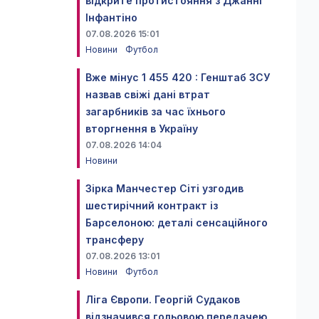
відкрите протистояння з Джанні
Інфантіно
07.08.2026 15:01
Новини
Футбол
Вже мінус 1 455 420 : Генштаб ЗСУ
назвав свіжі дані втрат
загарбників за час їхнього
вторгнення в Україну
07.08.2026 14:04
Новини
Зірка Манчестер Сіті узгодив
шестирічний контракт із
Барселоною: деталі сенсаційного
трансферу
07.08.2026 13:01
Новини
Футбол
Ліга Європи. Георгій Судаков
відзначився гольовою передачею