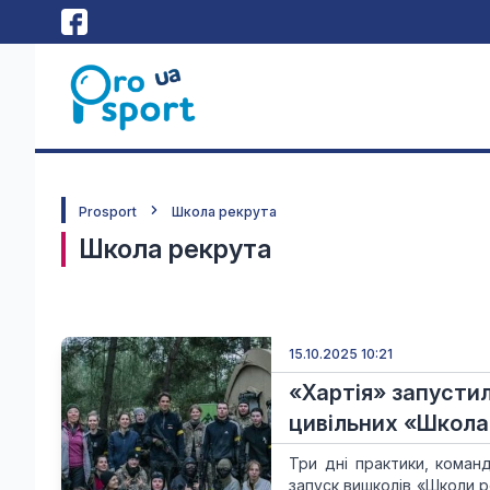
Prosport
Школа рекрута
Школа рекрута
15.10.2025 10:21
«Хартія» запустил
цивільних «Школа
Три дні практики, команд
запуск вишколів «Школи р