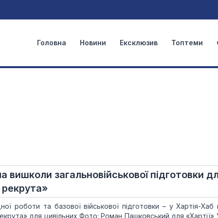
Головна
Новини
Ексклюзив
Топтеми
а вишколи загальновійськової підготовки д
 рекрута»
ної роботи та базової військової підготовки – у Хартія-Хаб 
екрута» для цивільних Фото: Роман Пашковський для «Хартії» 