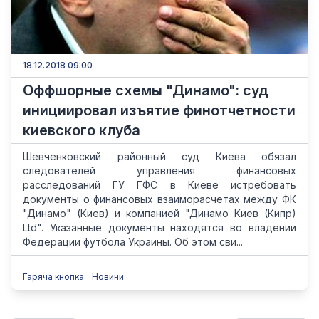
18.12.2018 09:00
Оффшорные схемы "Динамо": суд
инициировал изъятие финотчетности
киевского клуба
Шевченковский районный суд Киева обязал
следователей управления финансовых
расследований ГУ ГФС в Киеве истребовать
документы о финансовых взаиморасчетах между ФК
"Динамо" (Киев) и компанией "Динамо Киев (Кипр)
Ltd". Указанные документы находятся во владении
Федерации футбола Украины. Об этом сви...
Гаряча кнопка
Новини