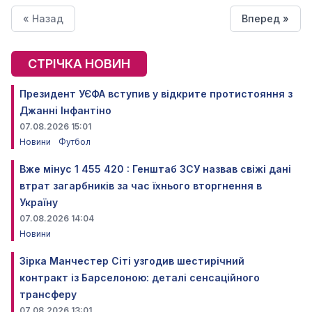
« Назад
Вперед »
СТРІЧКА НОВИН
Президент УЄФА вступив у відкрите протистояння з
Джанні Інфантіно
07.08.2026 15:01
Новини
Футбол
Вже мінус 1 455 420 : Генштаб ЗСУ назвав свіжі дані
втрат загарбників за час їхнього вторгнення в
Україну
07.08.2026 14:04
Новини
Зірка Манчестер Сіті узгодив шестирічний
контракт із Барселоною: деталі сенсаційного
трансферу
07.08.2026 13:01