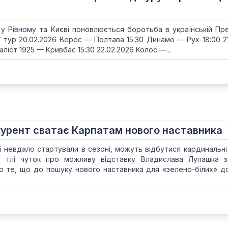
у Рівному та Києві поновлюється боротьба в українській Прем
7 тур 20.02.2026 Верес — Полтава 15:30 Динамо — Рух 18:00 21
ліст 1925 — Кривбас 15:30 22.02.2026 Колос —...
урент сватає Карпатам нового наставника
кі невдало стартували в сезоні, можуть відбутися кардинальні
 тлі чуток про можливу відставку Владислава Лупашка з
ро те, що до пошуку нового наставника для «зелено-білих» д