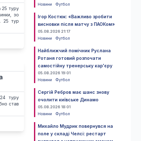
Новини
Футбол
 25 туру
инки, зо
Ігор Костюк: «Важливо зробити
. 25 тур
висновки після матчу з ПАОКом»
05.08.2026 21:17
Новини
Футбол
Найближчий помічник Руслана
Ротаня готовий розпочати
самостійну тренерську кар'єру
05.08.2026 19:01
а
Новини
Футбол
Сергій Ребров має шанс знову
 24 туру
очолити київське Динамо
ібно став
05.08.2026 18:01
Новини
Футбол
Михайло Мудрик повернувся на
поле у складі Челсі: рестарт