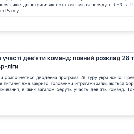
лося лише дві інтриги: які остаточні місця посядуть ЛНЗ та П
 Руху у...
за участі дев’яти команд: повний розклад 28 
єр-ліги
и розпочнеться дводенна програма 28 туру української Прем’
е питання вже закрито, головними інтригами залишаються бор
иживання, в яких загалом беруть участь дев’ять команд. То