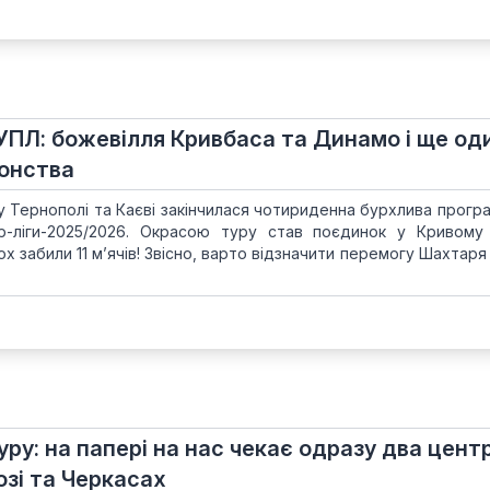
УПЛ: божевілля Кривбаса та Динамо і ще од
онства
 Тернополі та Каєві закінчилася чотириденна бурхлива програ
єр-ліги-2025/2026. Окрасою туру став поєдинок у Кривому
х забили 11 м’ячів! Звісно, варто відзначити перемогу Шахтаря
уру: на папері на нас чекає одразу два цент
озі та Черкасах