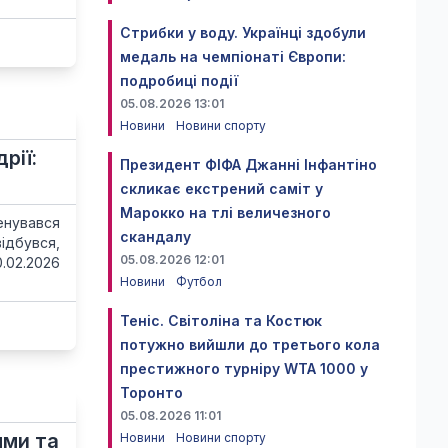
Стрибки у воду. Українці здобули
медаль на чемпіонаті Європи:
подробиці події
05.08.2026 13:01
Новини
Новини спорту
рії:
Президент ФІФА Джанні Інфантіно
скликає екстрений саміт у
Марокко на тлі величезного
енувався
скандалу
ідбувся,
05.08.2026 12:01
0.02.2026
Новини
Футбол
Теніс. Світоліна та Костюк
потужно вийшли до третього кола
престижного турніру WTA 1000 у
Торонто
05.08.2026 11:01
ями та
Новини
Новини спорту