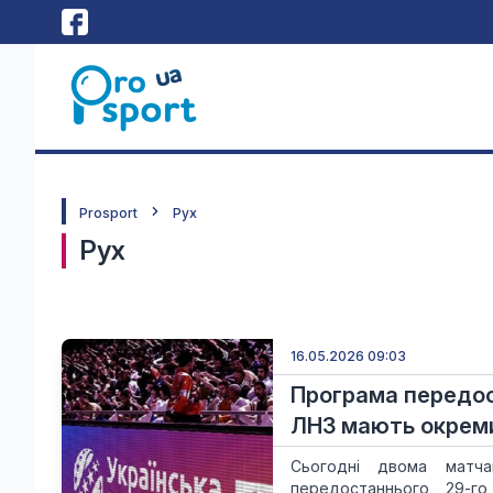
Prosport
Рух
Рух
16.05.2026 09:03
Програма передос
ЛНЗ мають окрем
Сьогодні двома матч
передостаннього, 29-го,