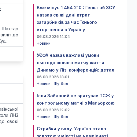
Вже мінус 1 454 210 : Генштаб ЗСУ
:
назвав свіжі дані втрат
загарбників за час їхнього
: Шахтар
вторгнення в Україну
виліт до
06.08.2026 14:04
уд...
Новини
УЄФА назвав важливі умови
сьогоднішнього матчу життя
Динамо у Лізі конференцій: деталі
06.08.2026 13:01
Новини
Футбол
Ілля Забарний не врятував ПСЖ у
контрольному матчі з Мальоркою
аїнської
06.08.2026 12:02
коли ЛНЗ
Новини
Футбол
до своєї
Стрибки у воду. Україна стала
золотою у міксті на чемпіонаті