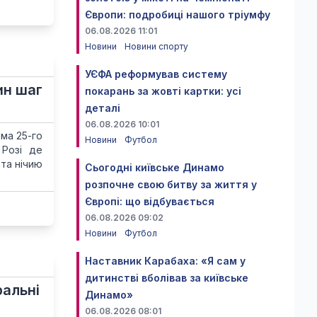
Європи: подробиці нашого тріумфу
06.08.2026 11:01
Новини
Новини спорту
УЄФА реформував систему
ин шаг
покарань за жовті картки: усі
деталі
06.08.2026 10:01
ма 25-го
Новини
Футбол
 Розі де
 та нічию
Сьогодні київське Динамо
розпочне свою битву за життя у
Європі: що відбувається
06.08.2026 09:02
Новини
Футбол
Наставник Карабаха: «Я сам у
дитинстві вболівав за київське
ральні
Динамо»
06.08.2026 08:01