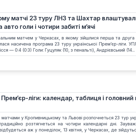
ому матчі 23 туру ЛНЗ та Шахтар влаштувал
авто голи і чотири забиті м’ячі
тральним матчем у Черкасах, в якому зійшлися перша та друга
чилася насичена програма 23 туру української Прем’єр-ліги. УП
ся — 0:4 (0:3) Голи: Гуцуляк (10, з пенальті), Андрієвський (14...
ї Прем’єр-ліги: календар, таблиця і головний
ма матчами у Кропивницькому та Львові розпочнеться 23 тур ук
 традиційно розтягнеться на чотири календарні дні. Заува
відбудеться аж у понеділок, 13 квітня, у Черкасах, де зійдут