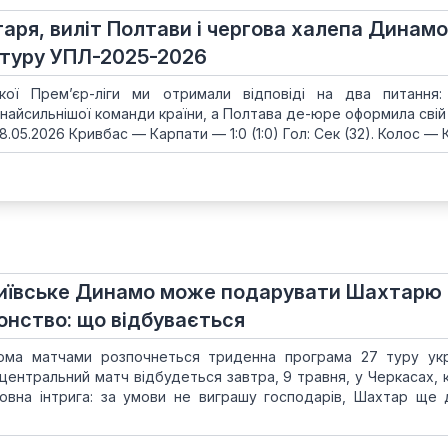
ря, виліт Полтави і чергова халепа Динамо
7 туру УПЛ-2025-2026
кої Прем’єр-ліги ми отримали відповіді на два питання
найсильнішої команди країни, а Полтава де-юре оформила свій 
8.05.2026 Кривбас — Карпати — 1:0 (1:0) Гол: Сек (32). Колос — К
. Київське Динамо може подарувати Шахтарю
онство: що відбувається
ьома матчами розпочнеться триденна програма 27 туру укр
 центральний матч відбудеться завтра, 9 травня, у Черкасах, 
овна інтрига: за умови не виграшу господарів, Шахтар ще 