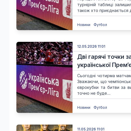
турнірній таблиці залиши
також хто приєднається до
Новини
Футбол
12.05.2026 11:01
Дві гарячі точки 
української Прем’
Сьогодні чотирма матчам
Зважаючи, що чемпіонськ
єврокубки та битви за в
точно не буде....
Новини
Футбол
11.05.2026 11:01