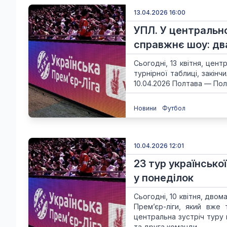
13.04.2026 16:00
УПЛ. У центральн
справжнє шоу: два 
Сьогодні, 13 квітня, цен
турнірної таблиці, закін
10.04.2026 Полтава — Поліс
Новини
Футбол
10.04.2026 12:01
23 тур українсько
у понеділок
Сьогодні, 10 квітня, дво
Прем’єр-ліги, який вже
центральна зустріч туру 
та друга команди...