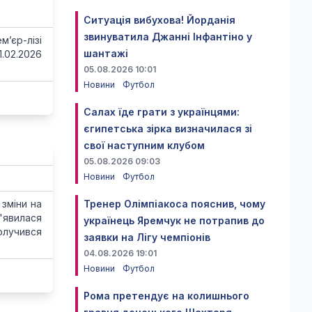
Ситуація вибухова! Йорданія
звинуватила Джанні Інфантіно у
’єр-лізі
шантажі
.02.2026
05.08.2026 10:01
Новини
Футбол
Салах їде грати з українцями:
єгипетська зірка визначилася зі
свої наступним клубом
05.08.2026 09:03
Новини
Футбол
 зміни на
Тренер Олімпіакоса пояснив, чому
'явилася
українець Яремчук не потрапив до
олучився
заявки на Лігу чемпіонів
04.08.2026 19:01
Новини
Футбол
Рома претендує на колишнього