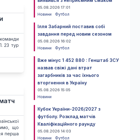
виявився з неприємним смаком
05.08.2026 17:01
Новини
Футбол
и
Ілля Забарний поставив собі
завдання перед новим сезоном
 команди
05.08.2026 16:02
Л. 23 тур
Новини
Футбол
Вже мінус 1 452 880 : Генштаб ЗСУ
назвав свіжі дані втрат
загарбників за час їхнього
вторгнення в Україну
05.08.2026 15:05
Новини
 матч
Кубок України-2026/2027 з
футболу. Розклад матчів
раїнської
Кваліфікаційного раунду
жимо, що
05.08.2026 14:03
ься перша
Новини
Футбол