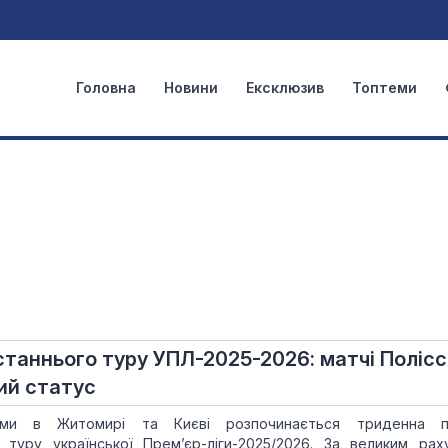
Головна
Новини
Ексклюзив
Топтеми
таннього туру УПЛ-2025-2026: матчі Полісс
ий статус
ами в Житомирі та Києві розпочинається триденна п
 туру української Прем’єр-ліги-2025/2026. За великим рах