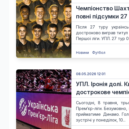
Чемпіонство Шахта
повні підсумки 2
Після 27 туру українсь
достроково виграв титул 
Першої ліги. УПЛ. 27 тур 0
Новини
Футбол
08.05.2026 12:01
УПЛ. Іронія долі
дострокове чемпі
Сьогодні, 8 травня, тр
Прем’єр-ліги. Безумовно,
прийматиме Динамо. Гол
зустрічі у понеділок, 10...