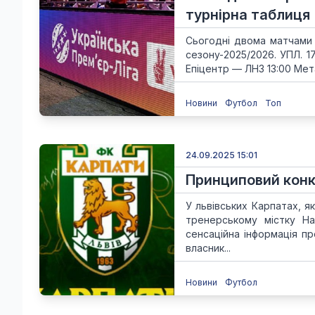
турнірна таблиця
Сьогодні двома матчами 
сезону-2025/2026. УПЛ. 1
Епіцентр — ЛНЗ 13:00 Мета
Новини
Футбол
Топ
24.09.2025 15:01
Принциповий конк
У львівських Карпатах, я
тренерському містку На
сенсаційна інформація п
власник...
Новини
Футбол