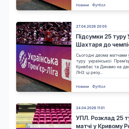
Новини
Футбол
27.04.2026 20:05
Підсумки 25 туру 
Шахтаря до чемпі
Сьогодні двома матчами у
туру української Прем’
Кривбас та Динамо на дво
ЛНЗ: ці резу...
Новини
Футбол
24.04.2026 11:01
УПЛ. Розклад 25 т
матчі у Кривому Р