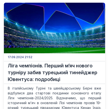
17.09.2024 21:52
Ліга чемпіонів. Перший м’яч нового
турніру забив турецький тинейджер
Ювентуса: подробиці
В італійському Туріні та швейцарському Берні вже
відбулися два стартові поєдинки основного етапу
Ліги чемпіонів-2024/2025. Відзначимо, що перший
історичний м’яч в оновленій Лізі чемпіонів провів 19-
річний турецький півзахисник Ювентуса Кенан Їлдіз.