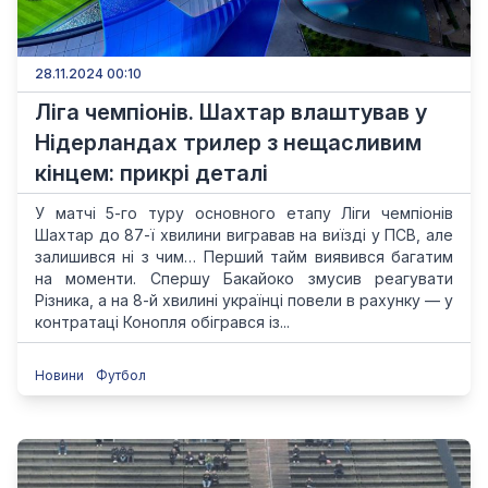
28.11.2024 00:10
Ліга чемпіонів. Шахтар влаштував у
Нідерландах трилер з нещасливим
кінцем: прикрі деталі
У матчі 5-го туру основного етапу Ліги чемпіонів
Шахтар до 87-ї хвилини вигравав на виїзді у ПСВ, але
залишився ні з чим… Перший тайм виявився багатим
на моменти. Спершу Бакайоко змусив реагувати
Різника, а на 8-й хвилині українці повели в рахунку — у
контратаці Конопля обігрався із...
Новини
Футбол