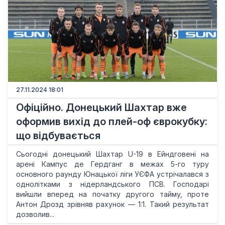
27.11.2024 18:01
Офіційно. Донецький Шахтар вже
оформив вихід до плей-оф єврокубку:
що відбувається
Сьогодні донецький Шахтар U-19 в Ейндговені на
арені Кампус де Гердганг в межах 5-го туру
основного раунду Юнацької ліги УЄФА устрічалався з
однолітками з нідерландського ПСВ. Господарі
вийшли вперед на початку другого тайму, проте
Антон Дрозд зрівняв рахунок — 1:1. Такий результат
дозволив...