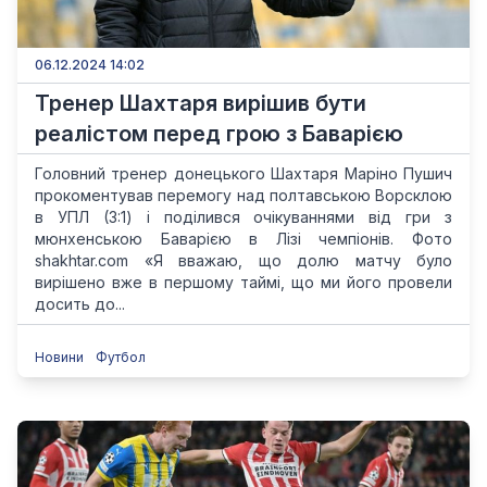
06.12.2024 14:02
Тренер Шахтаря вирішив бути
реалістом перед грою з Баварією
Головний тренер донецького Шахтаря Маріно Пушич
прокоментував перемогу над полтавською Ворсклою
в УПЛ (3:1) і поділився очікуваннями від гри з
мюнхенською Баварією в Лізі чемпіонів. Фото
shakhtar.com «Я вважаю, що долю матчу було
вирішено вже в першому таймі, що ми його провели
досить до...
Новини
Футбол