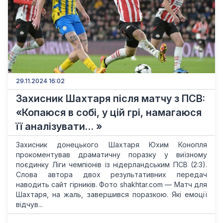
29.11.2024 16:02
Захисник Шахтаря після матчу з ПСВ:
«Копаюся в собі, у цій грі, намагаюся
її аналізувати… »
Захисник донецького Шахтаря Юхим Конопля
прокоментував драматичну поразку у виїзному
поєдинку Ліги чемпіонів із нідерландським ПСВ (2:3).
Слова автора двох результативних передач
наводить сайт гірників. Фото shakhtar.com — Матч для
Шахтаря, на жаль, завершився поразкою. Які емоції
відчув...