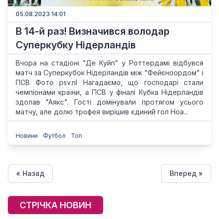
05.08.2023 14:01
В 14-й раз! Визначився володар
Суперкубку Нідерландів
Вчора на стадіоні "Де Куйп" у Роттердамі відбувся
матч за Суперкубок Нідерландів між "Фейєноордом" і
ПСВ Фото psv.nl Нагадаємо, що господарі стали
чемпіонами країни, а ПСВ у фіналі Кубка Нідерландів
здолав "Аякс". Гості домінували протягом усього
матчу, але долю трофея вирішив єдиний гол Ноа...
Новини
Футбол
Топ
« Назад
Вперед »
СТРІЧКА НОВИН