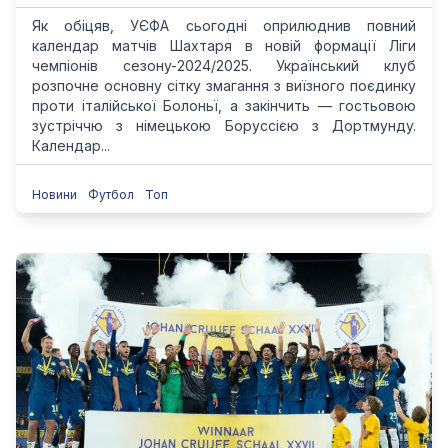
Як обіцяв, УЄФА сьогодні оприлюднив повний
календар матчів Шахтаря в новій формації Ліги
чемпіонів сезону-2024/2025. Український клуб
розпочне основну сітку змагання з виїзного поєдинку
проти італійської Болоньї, а закінчить — гостьовою
зустріччю з німецькою Боруссією з Дортмунду.
Календар...
Новини
Футбол
Топ