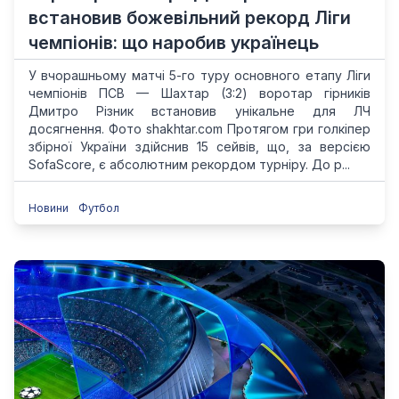
встановив божевільний рекорд Ліги
чемпіонів: що наробив українець
У вчорашньому матчі 5-го туру основного етапу Ліги
чемпіонів ПСВ — Шахтар (3:2) воротар гірників
Дмитро Різник встановив унікальне для ЛЧ
досягнення. Фото shakhtar.com Протягом гри голкіпер
збірної України здійснив 15 сейвів, що, за версією
SofaScore, є абсолютним рекордом турніру. До р...
Новини
Футбол