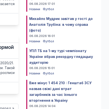
касается
06.08.2026 17:01
Новини
Футбол
Михайло Мудрик завітав у гості до
Анатолія Трубіна: в чому справа
(фото)
06.08.2026 16:01
Новини
Футбол
ормой
УПЛ ТБ на 1-му турі чемпіонату
України зібрав рекордну глядацьку
аудиторію
2020/21.
и. Такой
06.08.2026 15:01
 росписи
Новини
Футбол
Вже мінус 1 454 210 : Генштаб ЗСУ
назвав свіжі дані втрат
загарбників за час їхнього
вторгнення в Україну
06.08.2026 14:04
перед »