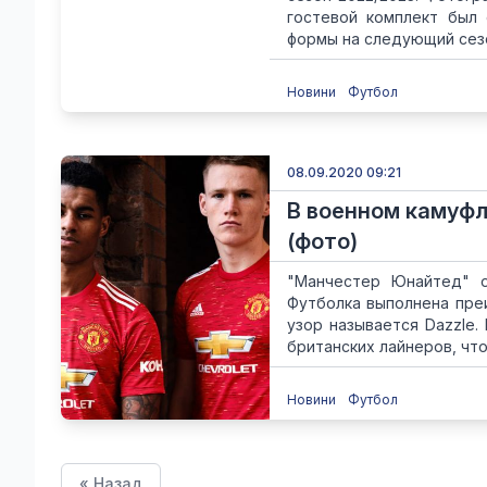
гостевой комплект был 
формы на следующий сезон
Новини
Футбол
08.09.2020 09:21
В военном камуфл
(фото)
"Манчестер Юнайтед" о
Футболка выполнена преи
узор называется Dazzle.
британских лайнеров, чтоб
Новини
Футбол
« Назад