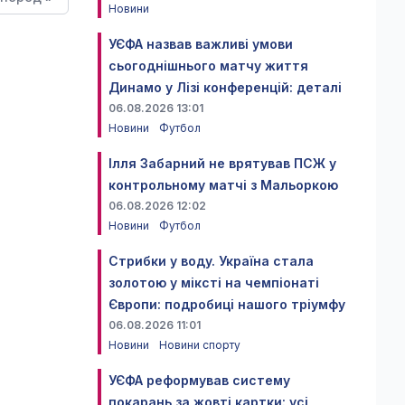
Новини
УЄФА назвав важливі умови
сьогоднішнього матчу життя
Динамо у Лізі конференцій: деталі
06.08.2026 13:01
Новини
Футбол
Ілля Забарний не врятував ПСЖ у
контрольному матчі з Мальоркою
06.08.2026 12:02
Новини
Футбол
Стрибки у воду. Україна стала
золотою у міксті на чемпіонаті
Європи: подробиці нашого тріумфу
06.08.2026 11:01
Новини
Новини спорту
УЄФА реформував систему
покарань за жовті картки: усі