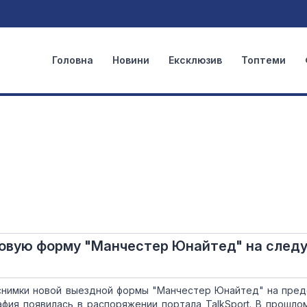
Головна
Новини
Ексклюзив
Топтеми
 новую форму "Манчестер Юнайтед" на сле
 снимки новой выездной формы "Манчестер Юнайтед" на пре
афия появилась в распоряжении портала TalkSport. В прошло