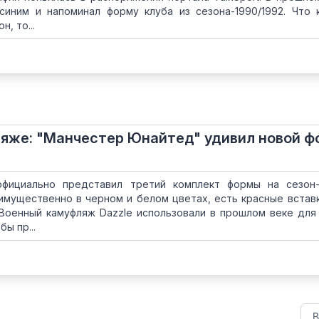
синим и напоминал форму клуба из сезона-1990/1992. Что 
, то...
яже: "Манчестер Юнайтед" удивил новой ф
фициально представил третий комплект формы на сезон-
мущественно в черном и белом цветах, есть красные вставк
 Военный камуфляж Dazzle использовали в прошлом веке для
ы пр...
В