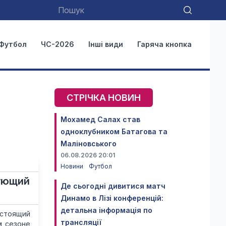
Футбол
ЧС-2026
Інші види
Гаряча кнопка
СТРІЧКА НОВИН
Мохамед Салах став
одноклубником Батагова та
Маліновського
06.08.2026 20:01
Новини
Футбол
дующий
Де сьогодні дивитися матч
Динамо в Лізі конференцій:
детальна інформація по
дстоящий
трансляції
м сезоне