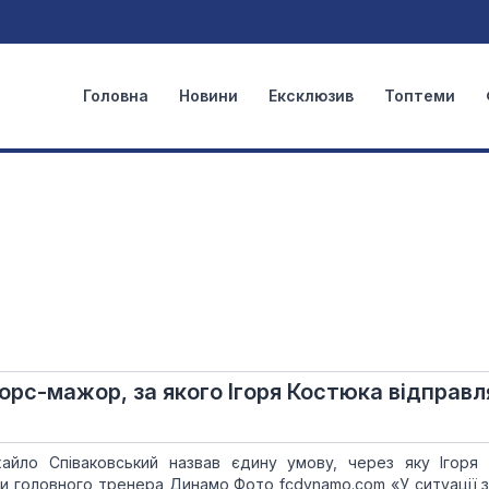
Головна
Новини
Ексклюзив
Топтеми
рс-мажор, за якого Ігоря Костюка відправл
айло Співаковський назвав єдину умову, через яку Ігоря
ди головного тренера Динамо Фото fcdynamo.com «У ситуації 