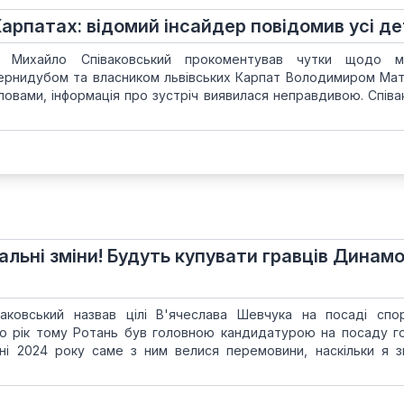
арпатах: відомий інсайдер повідомив усі де
р Михайло Співаковський прокоментував чутки щодо м
ернидубом та власником львівських Карпат Володимиром Мат
ловами, інформація про зустріч виявилася неправдивою. Співа
альні зміни! Будуть купувати гравців Динамо
аковський назвав цілі В'ячеслава Шевчука на посаді спо
но рік тому Ротань був головною кандидатурою на посаду г
вні 2024 року саме з ним велися перемовини, наскільки я 