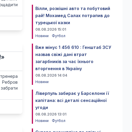
аощадити
Вілли, розкішні авто та побутовий
рай! Мохамед Салах потрапив до
турецької казки
08.08.2026 15:01
Новини
Футбол
Вже мінус 1 456 610 : Генштаб ЗСУ
назвав свіжі дані втрат
!»
загарбників за час їхнього
вторгнення в Україну
08.08.2026 14:04
 тренера
й Ребров
Новини
 забрати
Ліверпуль забирає у Барселони її
капітана: всі деталі сенсаційної
угоди
08.08.2026 13:01
Новини
Футбол