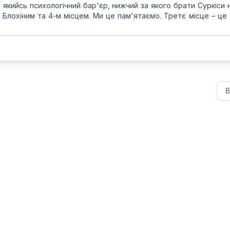
якийсь психологічний бар'єр, нижчий за якого брати Суркіси н
з Блохіним та 4-м місцем. Ми це пам'ятаємо. Третє місце – це
В