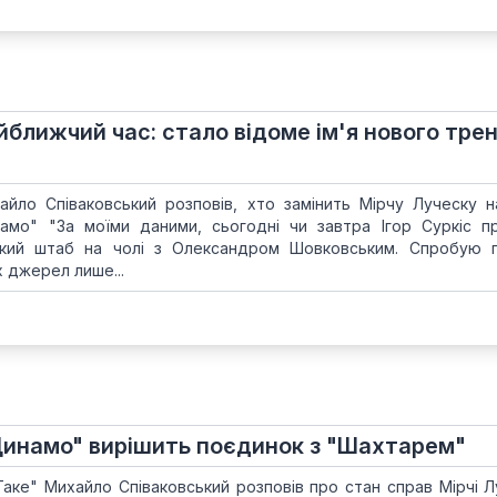
ближчий час: стало відоме ім'я нового тре
йло Співаковський розповів, хто замінить Мірчу Луческу н
амо" "За моїми даними, сьогодні чи завтра Ігор Суркіс п
ький штаб на чолі з Олександром Шовковським. Спробую 
х джерел лише...
Динамо" вирішить поєдинок з "Шахтарем"
аке" Михайло Співаковський розповів про стан справ Мірчі Л