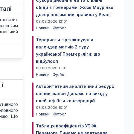
Сувора дисципліна та спільні
обіди з тренерами! Жозе Моуріньо
талі
докорінно змінив правила у Реалі
ожливих
08.08.2026 12:01
ківським
Новини
Футбол
ковський
Терористи з рф зіпсували
календар матчів 2 туру
української Прем’єр-ліги: що
відбулося
08.08.2026 11:01
Новини
Футбол
 і
Авторитетний аналітичний ресурс
оцінив шанси Динамо на вихід у
плей-оф Ліги конференцій
ртивного
08.08.2026 10:01
оловного
Новини
Футбол
знаю. Що
Таблиця коефіцієнтів УЄФА.
Перемога Динамо не врятувала