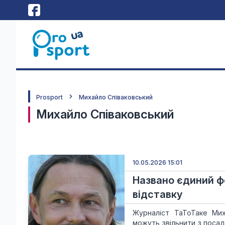
Prosport
Михайло Співаковський
Михайло Співаковський
10.05.2026 15:01
Названо єдиний фо
відставку
Журналіст ТаТоТаке Мих
можуть звільнити з поса