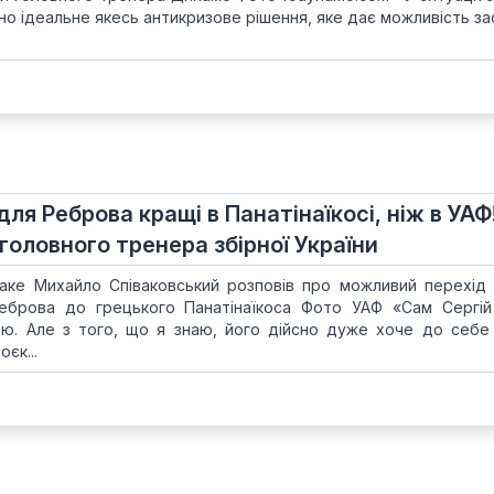
но ідеальне якесь антикризове рішення, яке дає можливість з
для Реброва кращі в Панатінаїкосі, ніж в УАФ
головного тренера збірної України
аке Михайло Співаковський розповів про можливий перехід
 Реброва до грецького Панатінаїкоса Фото УАФ «Сам Сергі
ію. Але з того, що я знаю, його дійсно дуже хоче до себе
єк...