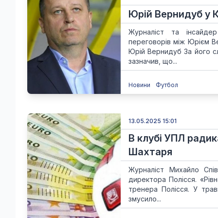
Юрій Вернидуб у К
Журналіст та інсайде
переговорів між Юрієм В
Юрій Вернидуб За його с
зазначив, що...
Новини
Футбол
13.05.2025 15:01
В клубі УПЛ радик
Шахтаря
Журналіст Михайло Спів
директора Полісся. «Рів
тренера Полісся. У тра
змусило...