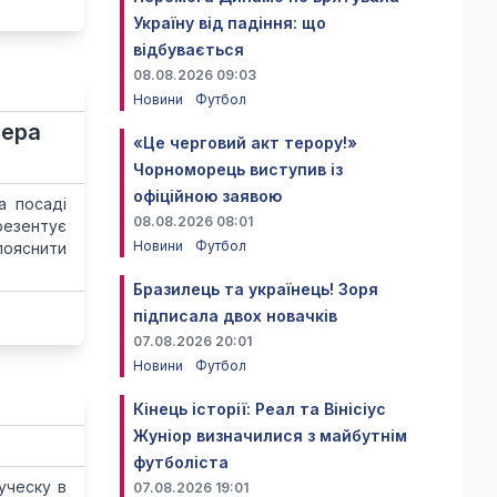
Україну від падіння: що
відбувається
08.08.2026 09:03
Новини
Футбол
нера
«Це черговий акт терору!»
Чорноморець виступив із
офіційною заявою
а посаді
08.08.2026 08:01
резентує
Новини
Футбол
пояснити
Бразилець та українець! Зоря
підписала двох новачків
07.08.2026 20:01
Новини
Футбол
Кінець історії: Реал та Вінісіус
Жуніор визначилися з майбутнім
футболіста
уческу в
07.08.2026 19:01