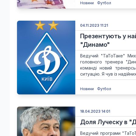
Новини
Футбол
04.11.2023 11:21
Презентують у най
"Динамо"
Ведучий "ТаТоТаке" Миха
головного тренера "Дин
команді новий тренерс
ситуацію. Я чув із надійни
Новини
Футбол
18.04.2023 14:01
Доля Луческу в "
Ведучий програми "ТаТоТ