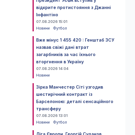
Президент УЄФА вступив у
відкрите протистояння з Джанні
Інфантіно
07.08.2026 15:01
Новини
Футбол
Вже мінус 1 455 420 : Генштаб ЗСУ
назвав свіжі дані втрат
загарбників за час їхнього
вторгнення в Україну
07.08.2026 14:04
Новини
Зірка Манчестер Сіті узгодив
шестирічний контракт із
Барселоною: деталі сенсаційного
трансферу
07.08.2026 13:01
Новини
Футбол
Ліга Європи. Георгій Судаков