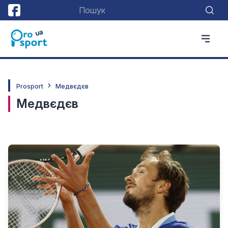
Prosport
Медвєдєв
Медвєдєв