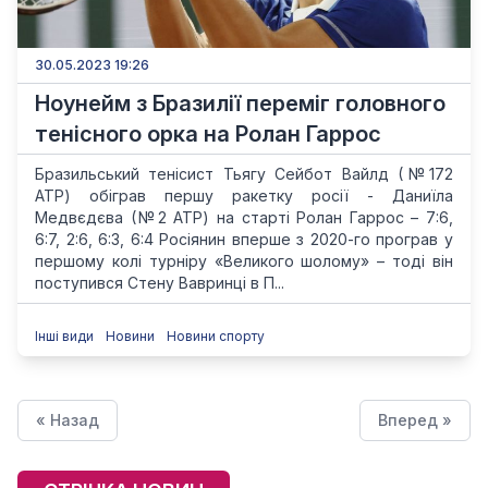
30.05.2023 19:26
Ноунейм з Бразилії переміг головного
тенісного орка на Ролан Гаррос
Бразильський тенісист Тьягу Сейбот Вайлд (№172
ATP) обіграв першу ракетку росії - Даниїла
Медвєдєва (№2 ATP) на старті Ролан Гаррос – 7:6,
6:7, 2:6, 6:3, 6:4 Росіянин вперше з 2020-го програв у
першому колі турніру «Великого шолому» – тоді він
поступився Стену Вавринці в П...
Інші види
Новини
Новини спорту
« Назад
Вперед »