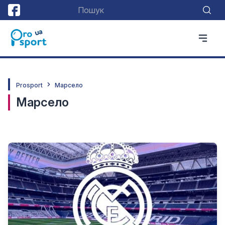
Prosport
Марсело
Марсело