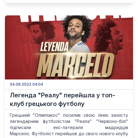
04.09.2022 04:04
Легенда "Реалу" перейшла у топ-
клуб грецького футболу
Грецький "Олімпіакос" посилив свою лінію захисту
легендарним футболістом "Реала" "Червоно-білі"
підписали екс-латераля мадридців
Марсело. Футболіст перейшов до свого нового клубу