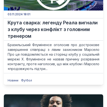
03.11.2024 18:01
Крута сварка: легенду Реала вигнали
з клубу через конфлікт з головним
тренером
Бразильський Флуміненсе оголосив про дострокове
завершення співпраці з лівим захисником Марсело
Про це повідомляється на сторінці клубу у соціальній
мережі X. Флуміненсе не назвав причину розірвання
контракту, проте наголосив, що між клубом і Марсело
«продовжують підтри...
Новини
Футбол