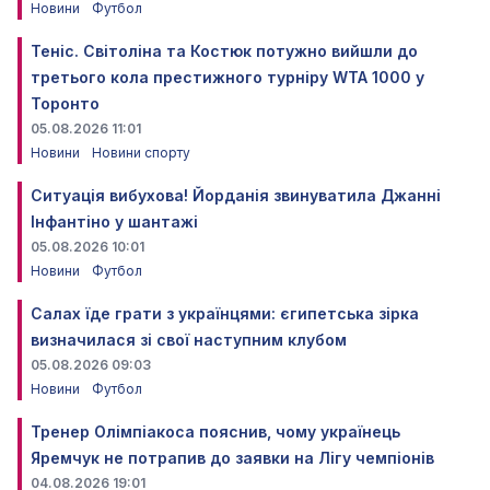
Новини
Футбол
Теніс. Світоліна та Костюк потужно вийшли до
третього кола престижного турніру WTA 1000 у
Торонто
05.08.2026 11:01
Новини
Новини спорту
Ситуація вибухова! Йорданія звинуватила Джанні
Інфантіно у шантажі
05.08.2026 10:01
Новини
Футбол
Салах їде грати з українцями: єгипетська зірка
визначилася зі свої наступним клубом
05.08.2026 09:03
Новини
Футбол
Тренер Олімпіакоса пояснив, чому українець
Яремчук не потрапив до заявки на Лігу чемпіонів
04.08.2026 19:01