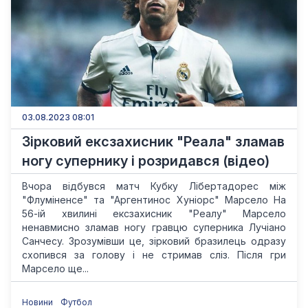
03.08.2023 08:01
Зірковий ексзахисник "Реала" зламав
ногу супернику і розридався (відео)
Вчора відбувся матч Кубку Лібертадорес між
"Флуміненсе" та "Аргентинос Хуніорс" Марсело На
56-ій хвилині ексзахисник "Реалу" Марсело
ненавмисно зламав ногу гравцю суперника Лучіано
Санчесу. Зрозумівши це, зірковий бразилець одразу
схопився за голову і не стримав сліз. Після гри
Марсело ще...
Новини
Футбол