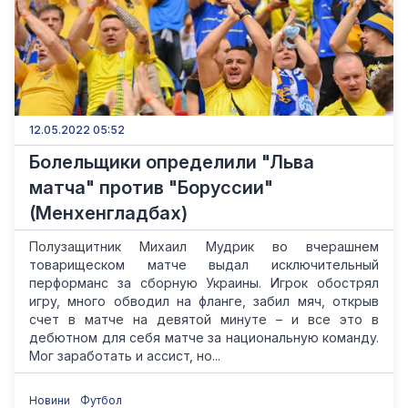
12.05.2022 05:52
Болельщики определили "Льва
матча" против "Боруссии"
(Менхенгладбах)
Полузащитник Михаил Мудрик во вчерашнем
товарищеском матче выдал исключительный
перформанс за сборную Украины. Игрок обострял
игру, много обводил на фланге, забил мяч, открыв
счет в матче на девятой минуте – и все это в
дебютном для себя матче за национальную команду.
Мог заработать и ассист, но...
Новини
Футбол