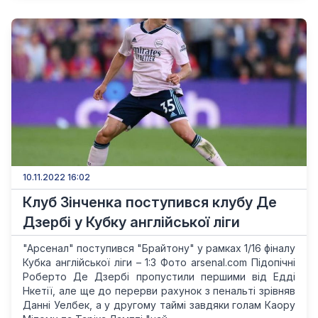
10.11.2022 16:02
Клуб Зінченка поступився клубу Де
Дзербі у Кубку англійської ліги
"Арсенал" поступився "Брайтону" у рамках 1/16 фіналу
Кубка англійської ліги – 1:3 Фото arsenal.com Підопічні
Роберто Де Дзербі пропустили першими від Едді
Нкетії, але ще до перерви рахунок з пенальті зрівняв
Данні Уелбек, а у другому таймі завдяки голам Каору