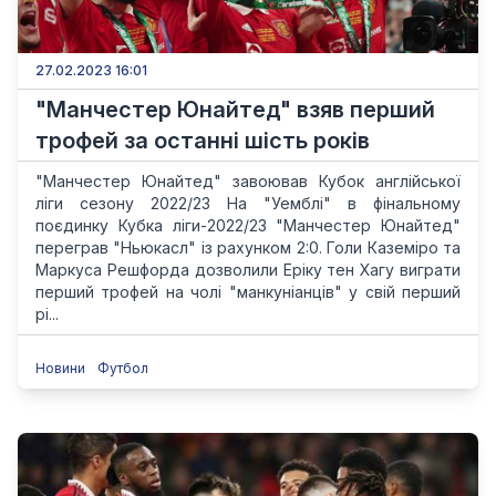
27.02.2023 16:01
"Манчестер Юнайтед" взяв перший
трофей за останні шість років
"Манчестер Юнайтед" завоював Кубок англійської
ліги сезону 2022/23 На "Уемблі" в фінальному
поєдинку Кубка ліги-2022/23 "Манчестер Юнайтед"
переграв "Ньюкасл" із рахунком 2:0. Голи Каземіро та
Маркуса Решфорда дозволили Еріку тен Хагу виграти
перший трофей на чолі "манкуніанців" у свій перший
рі...
Новини
Футбол