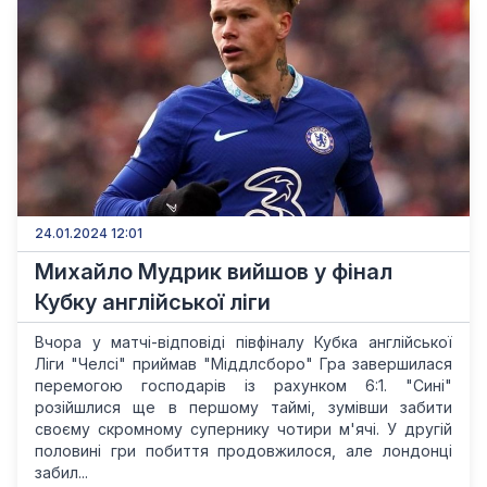
24.01.2024 12:01
Михайло Мудрик вийшов у фінал
Кубку англійської ліги
Вчора у матчі-відповіді півфіналу Кубка англійської
Ліги "Челсі" приймав "Міддлсборо" Гра завершилася
перемогою господарів із рахунком 6:1. "Сині"
розійшлися ще в першому таймі, зумівши забити
своєму скромному супернику чотири м'ячі. У другій
половині гри побиття продовжилося, але лондонці
забил...