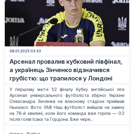
08.01.2025 03:33
Арсенал провалив кубковий півфінал,
а українець Зінченко відзначився
грубістю: що трапилося у Лондоні
У першому матчі 1/2 фіналу Кубку англійської ліги
Арсенал універсального футболіста збірної України
Олександра Зінченка на власному стадіоні приймав
Ньюкасл. Фото УАФ Наш футболіст вийшов на заміну
на 78-й хвилині, коли його команда вже горіла — 0:2
після голів Ісака та Гордона. Вже чере...
Новини
Футбол