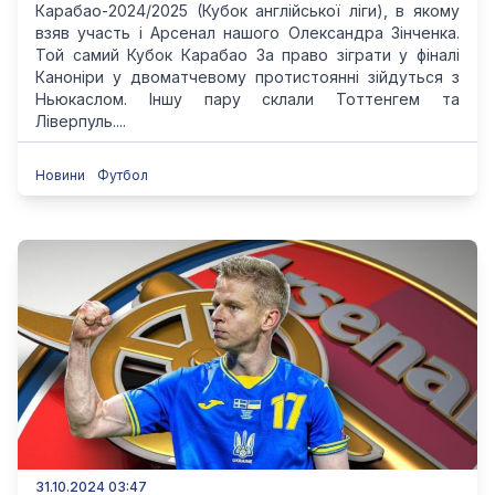
Карабао-2024/2025 (Кубок англійської ліги), в якому
взяв участь і Арсенал нашого Олександра Зінченка.
Той самий Кубок Карабао За право зіграти у фіналі
Каноніри у двоматчевому протистоянні зійдуться з
Ньюкаслом. Іншу пару склали Тоттенгем та
Ліверпуль....
Новини
Футбол
31.10.2024 03:47