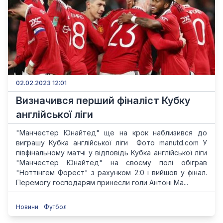
02.02.2023 12:01
Визначився перший фіналіст Кубку
англійської ліги
"Манчестер Юнайтед" ще на крок наблизився до
виграшу Кубка англійської ліги Фото manutd.com У
півфінальному матчі у відповідь Кубка англійської ліги
"Манчестер Юнайтед" на своєму полі обіграв
"Ноттінгем Форест" з рахунком 2:0 і вийшов у фінал.
Перемогу господарям принесли голи Антоні Ма...
Новини
Футбол