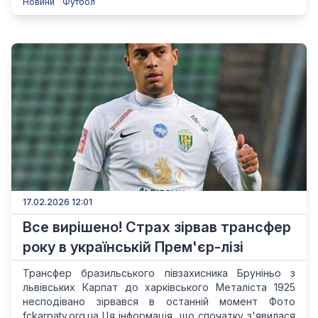
Новини
Футбол
17.02.2026 12:01
Все вирішено! Страх зірвав трансфер
року в українській Прем'єр-лізі
Трансфер бразильського півзахисника Бруніньо з
львівських Карпат до харківського Металіста 1925
несподівано зірвався в останній момент Фото
fckarpaty.org.ua Ця інформація, що спочатку з'явилася