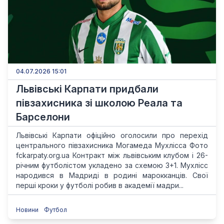
04.07.2026 15:01
Львівські Карпати придбали
півзахисника зі школою Реала та
Барселони
Львівські Карпати офіційно оголосили про перехід
центрального півзахисника Могамеда Мухлісса Фото
fckarpaty.org.ua Контракт між львівським клубом і 26-
річним футболістом укладено за схемою 3+1. Мухлісс
народився в Мадриді в родині марокканців. Свої
перші кроки у футболі робив в академії мадри...
Новини
Футбол