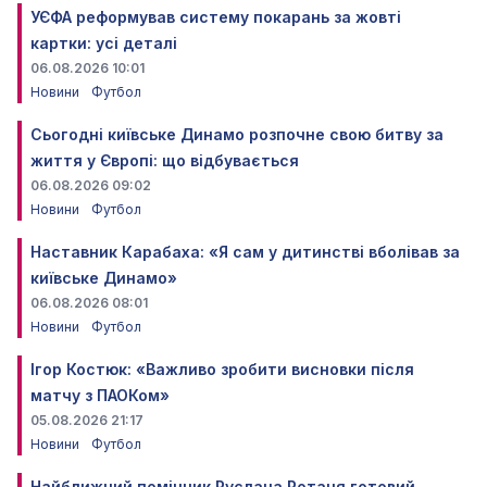
УЄФА реформував систему покарань за жовті
картки: усі деталі
06.08.2026 10:01
Новини
Футбол
Сьогодні київське Динамо розпочне свою битву за
життя у Європі: що відбувається
06.08.2026 09:02
Новини
Футбол
Наставник Карабаха: «Я сам у дитинстві вболівав за
київське Динамо»
06.08.2026 08:01
Новини
Футбол
Ігор Костюк: «Важливо зробити висновки після
матчу з ПАОКом»
05.08.2026 21:17
Новини
Футбол
Найближчий помічник Руслана Ротаня готовий