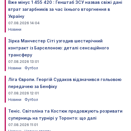
Вже мінус 1 455 420 : Генштаб ЗСУ назвав свіжі дані
втрат загарбників за час їхнього вторгнення в
Україну
07.08.2026 14:04
Новини
Зірка Манчестер Сіті узгодив шестирічний
контракт із Барселоною: деталі сенсаційного
трансферу
07.08.2026 13:01
Новини
Футбол
Ліга Європи. Георгій Судаков відзначився гольовою
передачею за Бенфіку
07.08.2026 12:01
Новини
Футбол
Теніс. Світоліна та Костюк продовжують розривати
суперниць на турнірі у Торонто: що далі
07.08.2026 11:01