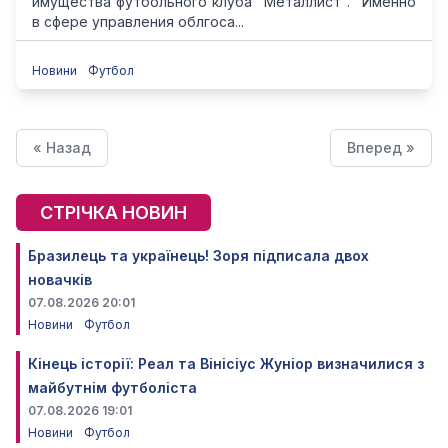
имущества футбольного клуба "Металлист". "Именно
в сфере управления облгоса...
Новини
Футбол
« Назад
Вперед »
СТРІЧКА НОВИН
Бразилець та українець! Зоря підписала двох
новачків
07.08.2026 20:01
Новини
Футбол
Кінець історії: Реал та Вінісіус Жуніор визначилися з
майбутнім футболіста
07.08.2026 19:01
Новини
Футбол