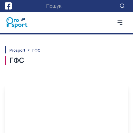
Prosport
ГФС
ГФС