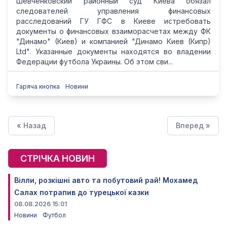
Шевченковский районный суд Киева обязал
следователей управления финансовых
расследований ГУ ГФС в Киеве истребовать
документы о финансовых взаиморасчетах между ФК
"Динамо" (Киев) и компанией "Динамо Киев (Кипр)
Ltd". Указанные документы находятся во владении
Федерации футбола Украины. Об этом сви...
Гаряча кнопка
Новини
« Назад
Вперед »
СТРІЧКА НОВИН
Вілли, розкішні авто та побутовий рай! Мохамед
Салах потрапив до турецької казки
08.08.2026 15:01
Новини
Футбол