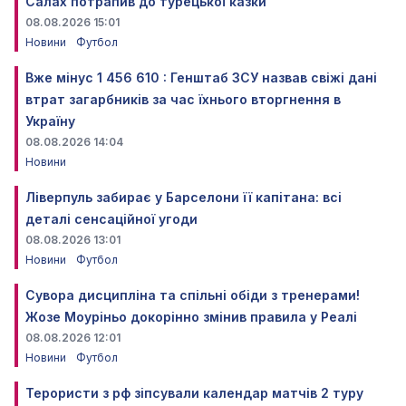
Салах потрапив до турецької казки
08.08.2026 15:01
Новини
Футбол
Вже мінус 1 456 610 : Генштаб ЗСУ назвав свіжі дані
втрат загарбників за час їхнього вторгнення в
Україну
08.08.2026 14:04
Новини
Ліверпуль забирає у Барселони її капітана: всі
деталі сенсаційної угоди
08.08.2026 13:01
Новини
Футбол
Сувора дисципліна та спільні обіди з тренерами!
Жозе Моуріньо докорінно змінив правила у Реалі
08.08.2026 12:01
Новини
Футбол
Терористи з рф зіпсували календар матчів 2 туру