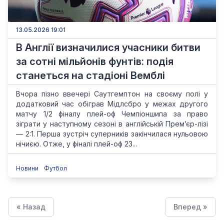
13.05.2026 19:01
В Англії визначилися учасники битви
за сотні мільйонів фунтів: подія
станеться на стадіоні Вемблі
Вчора пізно ввечері Саутгемптон на своєму полі у
додатковий час обіграв Мідлсбро у межах другого
матчу 1/2 фіналу плей-оф Чемпіоншипа за право
зіграти у наступному сезоні в англійській Прем’єр-лізі
— 2:1. Перша зустріч суперників закінчилася нульовою
нічиєю. Отже, у фіналі плей-оф 23...
Новини
Футбол
« Назад
Вперед »