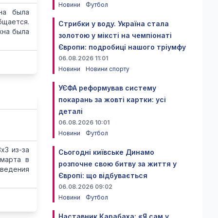
Новини
Футбол
на была
бщается.
Стрибки у воду. Україна стала
жна была
золотою у міксті на чемпіонаті
Європи: подробиці нашого тріумфу
06.08.2026 11:01
Новини
Новини спорту
УЄФА реформував систему
покарань за жовті картки: усі
деталі
06.08.2026 10:01
Новини
Футбол
х3 из-за
Сьогодні київське Динамо
 марта в
розпочне свою битву за життя у
оведения
Європі: що відбувається
06.08.2026 09:02
Новини
Футбол
Наставник Карабаха: «Я сам у