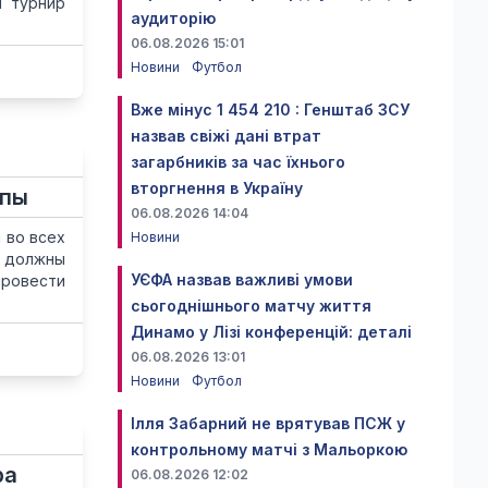
й турнир
аудиторію
06.08.2026 15:01
Новини
Футбол
Вже мінус 1 454 210 : Генштаб ЗСУ
назвав свіжі дані втрат
загарбників за час їхнього
вторгнення в Україну
опы
06.08.2026 14:04
 во всех
Новини
е должны
УЄФА назвав важливі умови
провести
сьогоднішнього матчу життя
Динамо у Лізі конференцій: деталі
06.08.2026 13:01
Новини
Футбол
Ілля Забарний не врятував ПСЖ у
контрольному матчі з Мальоркою
ра
06.08.2026 12:02