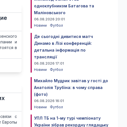
одноклубником Батагова та
Маліновського
щие
06.08.2026 20:01
Новини
Футбол
енского
Де сьогодні дивитися матч
спании и
Динамо в Лізі конференцій:
тоятся в
детальна інформація по
трансляції
06.08.2026 17:01
Новини
Футбол
Михайло Мудрик завітав у гості до
Анатолія Трубіна: в чому справа
(фото)
их
06.08.2026 16:01
Новини
Футбол
связи с
УПЛ ТБ на 1-му турі чемпіонату
т Европы
України зібрав рекордну глядацьку