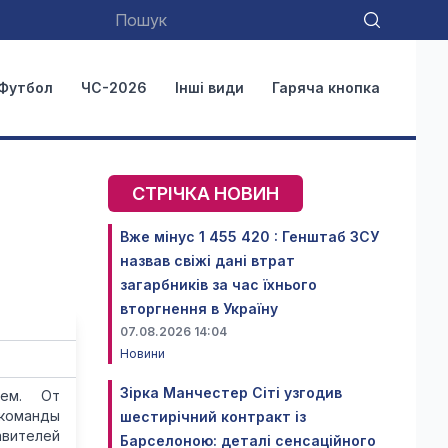
Футбол
ЧС-2026
Інші види
Гаряча кнопка
СТРІЧКА НОВИН
Вже мінус 1 455 420 : Генштаб ЗСУ
назвав свіжі дані втрат
загарбників за час їхнього
вторгнення в Україну
07.08.2026 14:04
Новини
Зірка Манчестер Сіті узгодив
ием. От
 команды
шестирічний контракт із
вителей
Барселоною: деталі сенсаційного