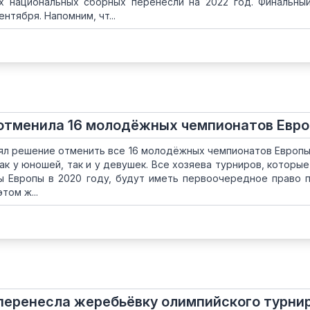
х национальных сборных перенесли на 2022 год. Финальны
нтября. Напомним, чт...
 отменила 16 молодёжных чемпионатов Евр
ял решение отменить все 16 молодёжных чемпионатов Европы
как у юношей, так и у девушек. Все хозяева турниров, которы
ы Европы в 2020 году, будут иметь первоочередное право 
том ж...
перенесла жеребьёвку олимпийского турни