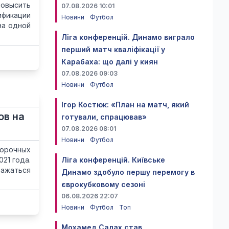
повысить
07.08.2026 10:01
ификации
Новини
Футбол
на одной
Ліга конференцій. Динамо виграло
перший матч кваліфікації у
Карабаха: що далі у киян
07.08.2026 09:03
Новини
Футбол
Ігор Костюк: «План на матч, який
ов на
готували, спрацював»
07.08.2026 08:01
Новини
Футбол
орочных
21 года.
Ліга конференцій. Київське
ражаться
Динамо здобуло першу перемогу в
єврокубковому сезоні
06.08.2026 22:07
Новини
Футбол
Топ
Мохамед Салах став