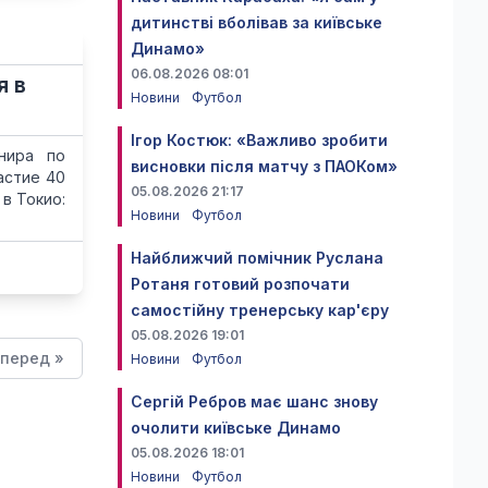
дитинстві вболівав за київське
Динамо»
06.08.2026 08:01
я в
Новини
Футбол
Ігор Костюк: «Важливо зробити
нира по
висновки після матчу з ПАОКом»
астие 40
05.08.2026 21:17
в Токио:
Новини
Футбол
Найближчий помічник Руслана
Ротаня готовий розпочати
самостійну тренерську кар'єру
05.08.2026 19:01
перед »
Новини
Футбол
Сергій Ребров має шанс знову
очолити київське Динамо
05.08.2026 18:01
Новини
Футбол