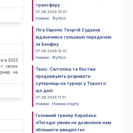
трансферу
07.08.2026 13:01
Новини
Футбол
Ліга Європи. Георгій Судаков
відзначився гольовою передачею
за Бенфіку
07.08.2026 12:01
Новини
Футбол
я в 2023
ет своих
Теніс. Світоліна та Костюк
урнир на
продовжують розривати
суперниць на турнірі у Торонто:
що далі
07.08.2026 11:01
Новини
Новини спорту
Головний тренер Карабаха:
«Погодні умови не дозволили нам
збільшити швидкість»