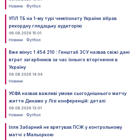
Новини
Футбол
УПЛ ТБ на 1-му турі чемпіонату України зібрав
рекордну глядацьку аудиторію
06.08.2026 15:01
Новини
Футбол
Вже мінус 1 454 210 : Генштаб ЗСУ назвав свіжі дані
втрат загарбників за час їхнього вторгнення в
Україну
06.08.2026 14:04
Новини
УЄФА назвав важливі умови сьогоднішнього матчу
життя Динамо у Лізі конференцій: деталі
06.08.2026 13:01
Новини
Футбол
Ілля Забарний не врятував ПСЖ у контрольному
матчі з Мальоркою