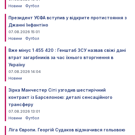
Новини
Футбол
Президент УЄФА вступив у відкрите протистояння з
Джанні Інфантіно
07.08.2026 15:01
Новини
Футбол
Вже мінус 1 455 420 : Генштаб ЗСУ назвав свіжі дані
втрат загарбників за час їхнього вторгнення в
Україну
07.08.2026 14:04
Новини
Зірка Манчестер Сіті узгодив шестирічний
контракт із Барселоною: деталі сенсаційного
трансферу
07.08.2026 13:01
Новини
Футбол
Ліга Європи. Георгій Судаков відзначився гольовою