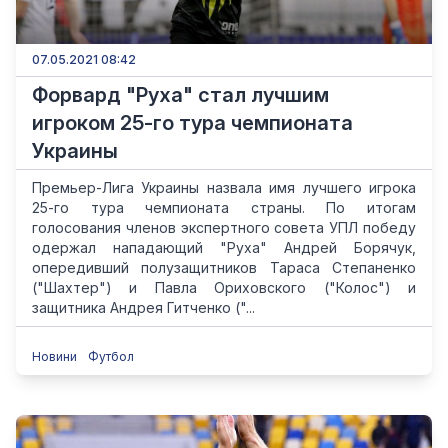
07.05.2021 08:42
Форвард "Руха" стал лучшим
игроком 25-го тура чемпионата
Украины
Премьер-Лига Украины назвала имя лучшего игрока
25-го тура чемпионата страны. По итогам
голосования членов экспертного совета УПЛ победу
одержал нападающий "Руха" Андрей Борячук,
опередивший полузащитников Тараса Степаненко
("Шахтер") и Павла Ориховского ("Колос") и
защитника Андрея Гитченко ("...
Новини
Футбол