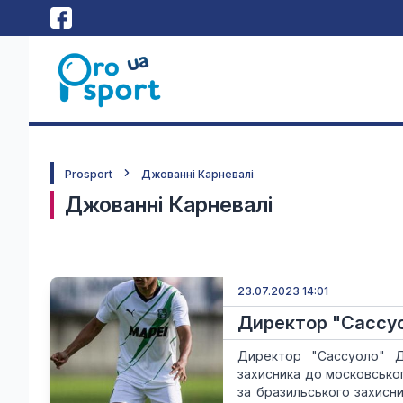
Prosport
Джованні Карневалі
Джованні Карневалі
23.07.2023 14:01
Директор "Сассуо
Директор "Сассуоло" Д
захисника до московськог
за бразильського захисни