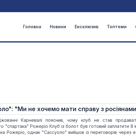
Головна
Новини
Ексклюзив
Топтеми
ло": "Ми не хочемо мати справу з росіянам
жованні Карневалі пояснив, чому клуб не став продава
о "спартака" Рожеріо Клуб із болот був готовий заплатити 8 
ка Рожеріо, однак "Сассуоло" вийшов із переговорів через ет