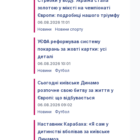
Стрибки у воду. Україна стала
золотою у міксті на чемпіонаті
Європи: подробиці нашого тріумфу
06.08.2026 11:01
Новини
Новини спорту
УЄФА реформував систему
покарань за жовті картки: усі
деталі
06.08.2026 10:01
Новини
Футбол
Сьогодні київське Динамо
розпочне свою битву за життя у
Європі: що відбувається
06.08.2026 09:02
Новини
Футбол
Наставник Карабаха: «Я сам у
дитинстві вболівав за київське
Динамо»