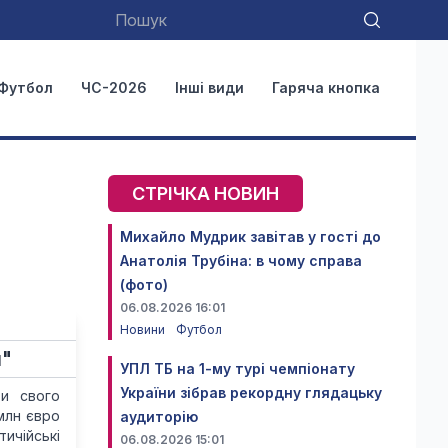
Футбол
ЧС-2026
Інші види
Гаряча кнопка
СТРІЧКА НОВИН
Михайло Мудрик завітав у гості до
Анатолія Трубіна: в чому справа
(фото)
06.08.2026 16:01
Новини
Футбол
и"
УПЛ ТБ на 1-му турі чемпіонату
України зібрав рекордну глядацьку
ти свого
млн євро
аудиторію
ичійські
06.08.2026 15:01