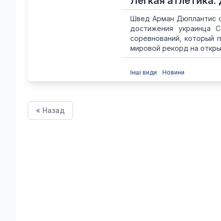
Лёгкая атлетика.
Швед Арман Дюплантис с
достижения украинца С
соревнований, который п
мировой рекорд на открыт
Інші види
Новини
« Назад