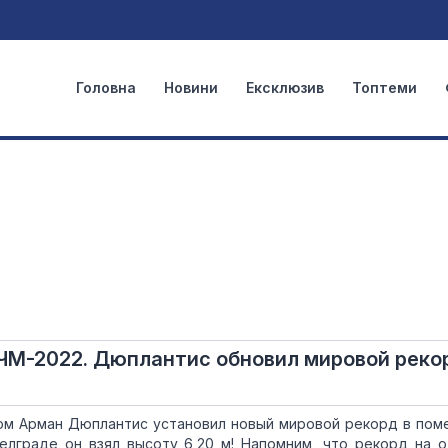
Головна
Новини
Ексклюзив
Топтеми
 ЧМ-2022. Дюплантис обновил мировой реко
ом Арман Дюплантис установил новый мировой рекорд в пом
елграде он взял высоту 6,20 м! Напомним, что рекорд на 