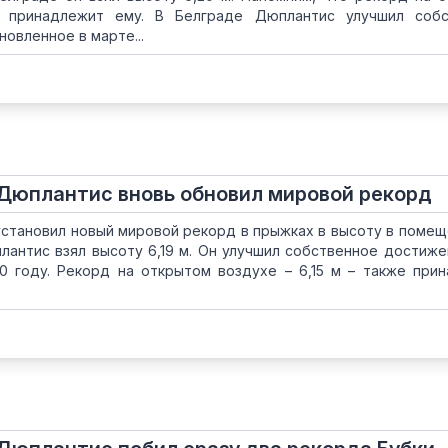
е принадлежит ему. В Белграде Дюплантис улучшил собс
новленное в марте...
 Дюплантис вновь обновил мировой рекорд
становил новый мировой рекорд в прыжках в высоту в помещ
лантис взял высоту 6,19 м. Он улучшил собственное достижен
20 году. Рекорд на открытом воздухе – 6,15 м – также при