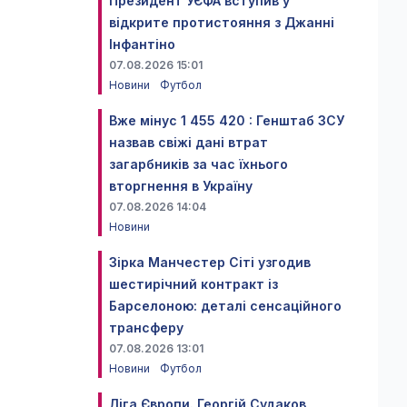
Президент УЄФА вступив у
відкрите протистояння з Джанні
Інфантіно
07.08.2026 15:01
Новини
Футбол
Вже мінус 1 455 420 : Генштаб ЗСУ
назвав свіжі дані втрат
загарбників за час їхнього
вторгнення в Україну
07.08.2026 14:04
Новини
Зірка Манчестер Сіті узгодив
шестирічний контракт із
Барселоною: деталі сенсаційного
трансферу
07.08.2026 13:01
Новини
Футбол
Ліга Європи. Георгій Судаков