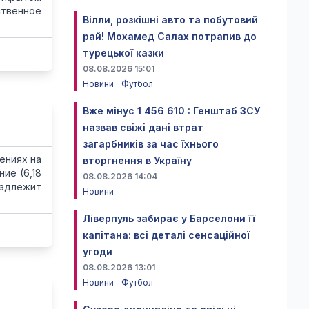
твенное
Вілли, розкішні авто та побутовий
рай! Мохамед Салах потрапив до
турецької казки
08.08.2026 15:01
Новини
Футбол
Вже мінус 1 456 610 : Генштаб ЗСУ
назвав свіжі дані втрат
загарбників за час їхнього
ениях на
вторгнення в Україну
ие (6,18
08.08.2026 14:04
надлежит
Новини
Ліверпуль забирає у Барселони її
капітана: всі деталі сенсаційної
угоди
08.08.2026 13:01
Новини
Футбол