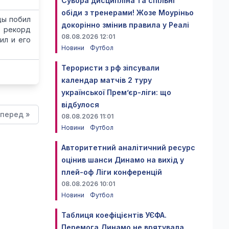
Сувора дисципліна та спільні
обіди з тренерами! Жозе Моуріньо
ды побил
докорінно змінив правила у Реалі
 рекорд
08.08.2026 12:01
ил и его
Новини
Футбол
Терористи з рф зіпсували
календар матчів 2 туру
української Прем’єр-ліги: що
відбулося
перед »
08.08.2026 11:01
Новини
Футбол
Авторитетний аналітичний ресурс
оцінив шанси Динамо на вихід у
плей-оф Ліги конференцій
08.08.2026 10:01
Новини
Футбол
Таблиця коефіцієнтів УЄФА.
Перемога Динамо не врятувала