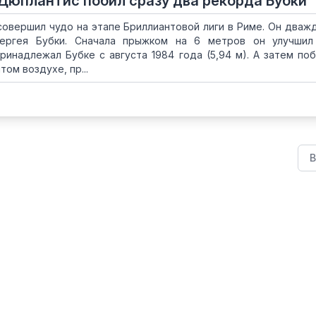
 Дюплантис побил сразу два рекорда Бубки
овершил чудо на этапе Бриллиантовой лиги в Риме. Он дваж
ергея Бубки. Сначала прыжком на 6 метров он улучшил
ринадлежал Бубке с августа 1984 года (5,94 м). А затем поб
ом воздухе, пр...
В