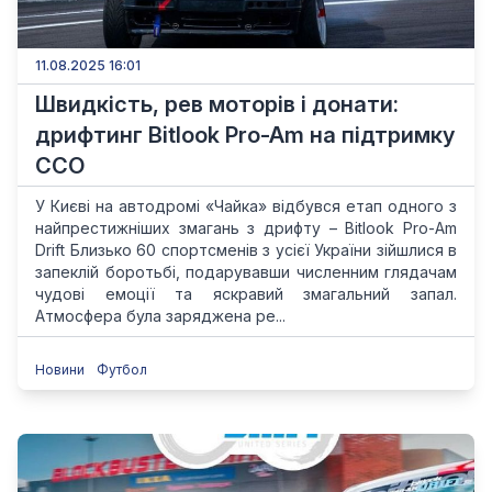
11.08.2025 16:01
Швидкість, рев моторів і донати:
дрифтинг Bitlook Pro-Am на підтримку
ССО
У Києві на автодромі «Чайка» відбувся етап одного з
найпрестижніших змагань з дрифту – Bitlook Pro-Am
Drift Близько 60 спортсменів з усієї України зійшлися в
запеклій боротьбі, подарувавши численним глядачам
чудові емоції та яскравий змагальний запал.
Атмосфера була заряджена ре...
Новини
Футбол