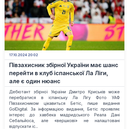
17.10.2024 20:02
Півзахисник збірної України має шанс
перейти в клуб іспанської Ла Ліги,
але є один нюанс
Дебютант збірної України Дмитро Криськів може
перебратися в іспанську Ла Лігу Фото УАФ
Півзахисником цікавиться Бетіс, пише видання
GolDigital. За інформацією видання, Бетіс проявляє
інтерес до хавбека мадридського Реала Дані
Себальйоса, але «вершкові» не налаштовані
відпускати іс...