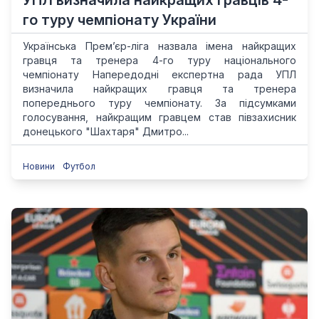
УПЛ визначила найкращих гравців 4-
го туру чемпіонату України
Українська Прем’єр-ліга назвала імена найкращих
гравця та тренера 4-го туру національного
чемпіонату Напередодні експертна рада УПЛ
визначила найкращих гравця та тренера
попереднього туру чемпіонату. За підсумками
голосування, найкращим гравцем став півзахисник
донецького "Шахтаря" Дмитро...
Новини
Футбол