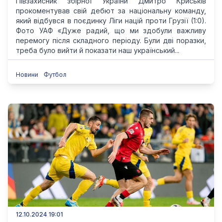
Півзахисник збірної України Дмитро Криськів
прокоментував свій дебют за національну команду,
який відбувся в поєдинку Ліги націй проти Грузії (1:0).
Фото УАФ «Дуже радий, що ми здобули важливу
перемогу після складного періоду. Були дві поразки,
треба було вийти й показати наш український...
Новини
Футбол
12.10.2024 19:01