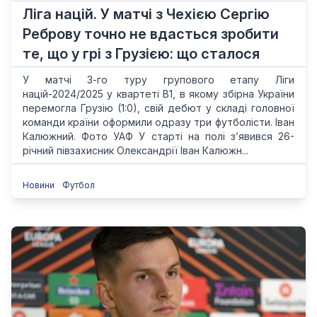
Ліга націй. У матчі з Чехією Сергію
Реброву точно не вдасться зробити
те, що у грі з Грузією: що сталося
У матчі 3-го туру групового етапу Ліги
націй-2024/2025 у квартеті В1, в якому збірна України
перемогла Грузію (1:0), свій дебют у складі головної
команди країни оформили одразу три футболісти. Іван
Калюжний. Фото УАФ У старті на полі з’явився 26-
річний півзахисник Олександрії Іван Калюжн...
Новини
Футбол