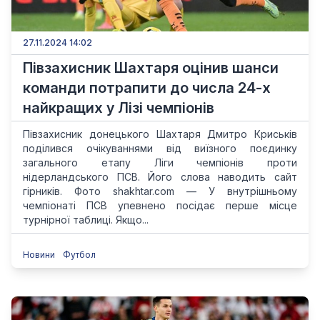
27.11.2024 14:02
Півзахисник Шахтаря оцінив шанси
команди потрапити до числа 24-х
найкращих у Лізі чемпіонів
Півзахисник донецького Шахтаря Дмитро Криськів
поділився очікуваннями від виїзного поєдинку
загального етапу Ліги чемпіонів проти
нідерландського ПСВ. Його слова наводить сайт
гірників. Фото shakhtar.com — У внутрішньому
чемпіонаті ПСВ упевнено посідає перше місце
турнірної таблиці. Якщо...
Новини
Футбол