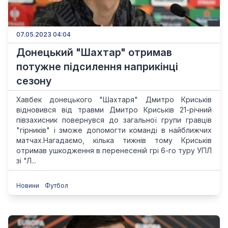
07.05.2023 04:04
Донецький "Шахтар" отримав
потужне підсилення наприкінці
сезону
Хавбек донецького "Шахтаря" Дмитро Криськів
відновився від травми Дмитро Криськів 21-річний
півзахисник повернувся до загальної групи гравців
"гірників" і зможе допомогти команді в найближчих
матчах.Нагадаємо, кілька тижнів тому Криськів
отримав ушкодження в перенесеній грі 6-го туру УПЛ
зі "Л...
Новини
Футбол