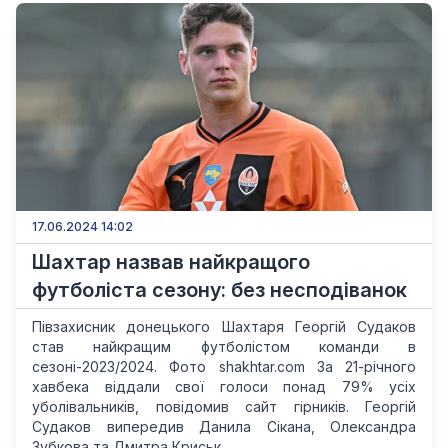
17.06.2024 14:02
Шахтар назвав найкращого
футболіста сезону: без несподіванок
Півзахисник донецького Шахтаря Георгій Судаков
став найкращим футболістом команди в
сезоні-2023/2024. Фото shakhtar.com За 21-річного
хавбека віддали свої голоси понад 79% усіх
уболівальників, повідомив сайт гірників. Георгій
Судаков випередив Данила Сікана, Олександра
Зубкова та Дмитра Криськ...