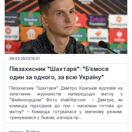
09.03.2023 15:01
Півзахисник "Шахтаря": "Б’ємося
один за одного, за всю Україну"
Півзахисник "Шахтаря" Дмитро Криськів відповів на
запитання журналістів напередодні матчу з
"Фейєноордом" Фото shakhtar.com – Дмитре, як
команда підходила до гри і наскільки готова до
матчу? – Команда готувалася у звичному режимі:
тренувалися у Львові, а вчора пр...
Новини
Футбол