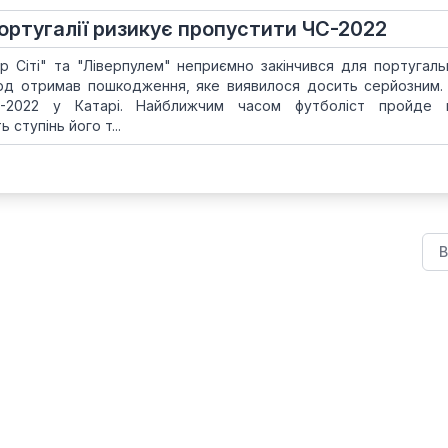
ортугалії ризикує пропустити ЧС-2022
 Сіті" та "Ліверпулем" неприємно закінчився для португаль
д отримав пошкодження, яке виявилося досить серйозним.
С-2022 у Катарі. Найближчим часом футболіст пройде 
 ступінь його т...
В