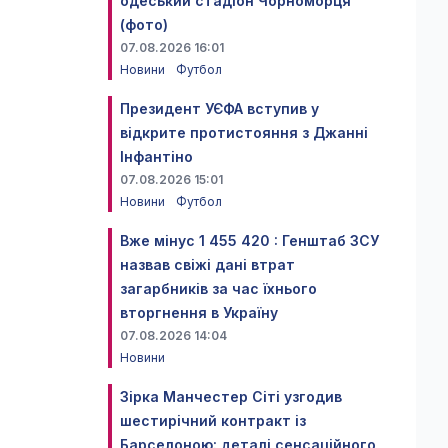
одеський стадіон Чорноморця
(фото)
07.08.2026 16:01
Новини
Футбол
Президент УЄФА вступив у
відкрите протистояння з Джанні
Інфантіно
07.08.2026 15:01
Новини
Футбол
Вже мінус 1 455 420 : Генштаб ЗСУ
назвав свіжі дані втрат
загарбників за час їхнього
вторгнення в Україну
07.08.2026 14:04
Новини
Зірка Манчестер Сіті узгодив
шестирічний контракт із
Барселоною: деталі сенсаційного