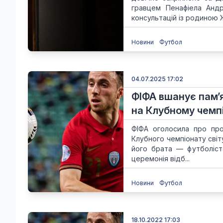
гравцем Пенафіела Андр
консультацій із родиною Ж
Новини
Футбол
04.07.2025 17:02
ФІФА вшанує пам’
на Клубному чемпі
ФІФА оголосила про про
Клубного чемпіонату світ
його брата — футболіст
церемонія відб...
Новини
Футбол
18.10.2022 17:03