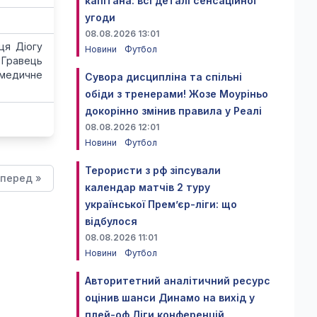
капітана: всі деталі сенсаційної
угоди
08.08.2026 13:01
ця Діогу
Новини
Футбол
 Гравець
медичне
Сувора дисципліна та спільні
обіди з тренерами! Жозе Моуріньо
докорінно змінив правила у Реалі
08.08.2026 12:01
Новини
Футбол
Терористи з рф зіпсували
перед »
календар матчів 2 туру
української Прем’єр-ліги: що
відбулося
08.08.2026 11:01
Новини
Футбол
Авторитетний аналітичний ресурс
оцінив шанси Динамо на вихід у
плей-оф Ліги конференцій