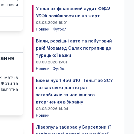
но після
У планах фінансовий аудит ФІФА!
УЄФА розійшовся не на жарт
08.08.2026 16:01
Новини
Футбол
Вілли, розкішні авто та побутовий
рай! Мохамед Салах потрапив до
турецької казки
чання
08.08.2026 15:01
Новини
Футбол
х матчів
Вже мінус 1 456 610 : Генштаб ЗСУ
у Жоти та
назвав свіжі дані втрат
Пам’ятна
загарбників за час їхнього
вторгнення в Україну
08.08.2026 14:04
Новини
Ліверпуль забирає у Барселони її