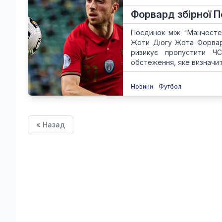
Форвард збірної П
Поєдинок між "Манчестер
Жоти Діогу Жота Форвар
ризикує пропустити Ч
обстеження, яке визначить
Новини
Футбол
« Назад