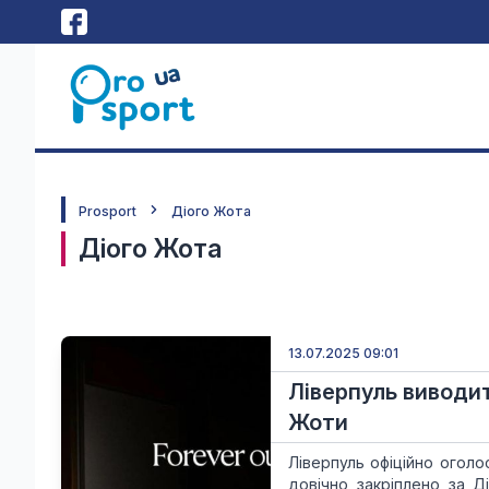
Prosport
Діого Жота
Діого Жота
13.07.2025 09:01
Ліверпуль виводить
Жоти
Ліверпуль офіційно огол
довічно закріплено за Д