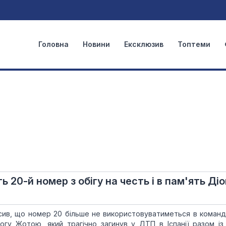
Головна
Новини
Ексклюзив
Топтеми
 20-й номер з обігу на честь і в пам'ять Діо
осив, що номер 20 більше не використовуватиметься в команд
іогу Жотою, який трагічно загинув у ДТП в Іспанії разом із