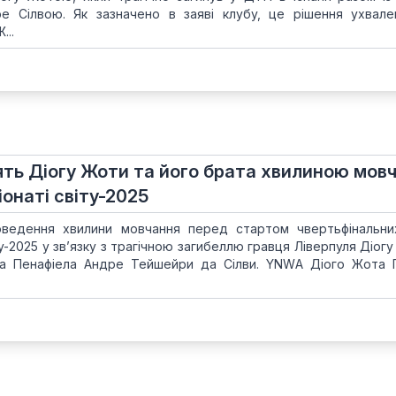
е Сілвою. Як зазначено в заяві клубу, це рішення ухвале
...
ять Діогу Жоти та його брата хвилиною мов
онаті світу-2025
ведення хвилини мовчання перед стартом чвертьфінальни
у-2025 у зв’язку з трагічною загибеллю гравця Ліверпуля Діог
а Пенафіела Андре Тейшейри да Сілви. YNWA Діого Жота 