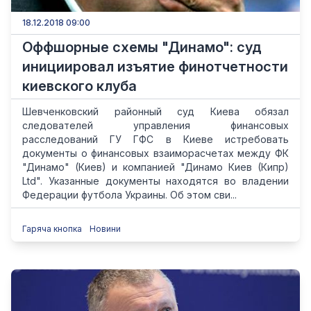
18.12.2018 09:00
Оффшорные схемы "Динамо": суд
инициировал изъятие финотчетности
киевского клуба
Шевченковский районный суд Киева обязал
следователей управления финансовых
расследований ГУ ГФС в Киеве истребовать
документы о финансовых взаиморасчетах между ФК
"Динамо" (Киев) и компанией "Динамо Киев (Кипр)
Ltd". Указанные документы находятся во владении
Федерации футбола Украины. Об этом сви...
Гаряча кнопка
Новини