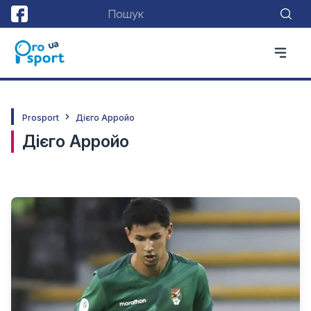
Prosport
Дієго Арройо
Дієго Арройо