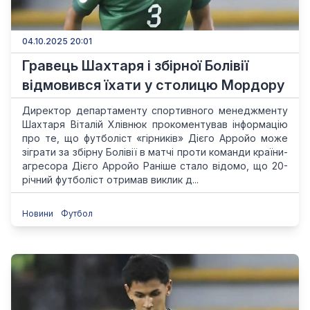
04.10.2025 20:01
Гравець Шахтаря і збірної Болівії
відмовився їхати у столицю Мордору
Директор департаменту спортивного менеджменту
Шахтаря Віталій Хлівнюк прокоментував інформацію
про те, що футболіст «гірників» Дієго Арройо може
зіграти за збірну Болівії в матчі проти команди країни-
агресора Дієго Арройо Раніше стало відомо, що 20-
річний футболіст отримав виклик д...
Новини
Футбол