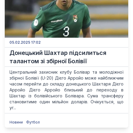
05.02.2025 17:02
Донецький Шахтар підсилиться
талантом зі збірної Болівії
Центральний захисник клубу Болівар та молодіжної
збірної Болівії (U-20) Дієго Арройо може найближчим
часом перейти до складу донецького Шахтаря Дієго
Арройо Дієго Арройо близький до переходу в
Шахтар із болівійського Болівара. Сума трансферу
становитиме один мільйон доларів. Очікується, що
уг...
Новини
Футбол