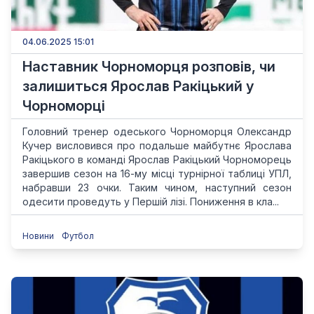
04.06.2025 15:01
Наставник Чорноморця розповів, чи
залишиться Ярослав Ракіцький у
Чорноморці
Головний тренер одеського Чорноморця Олександр
Кучер висловився про подальше майбутнє Ярослава
Ракіцького в команді Ярослав Ракіцький Чорноморець
завершив сезон на 16-му місці турнірної таблиці УПЛ,
набравши 23 очки. Таким чином, наступний сезон
одесити проведуть у Першій лізі. Пониження в кла...
Новини
Футбол