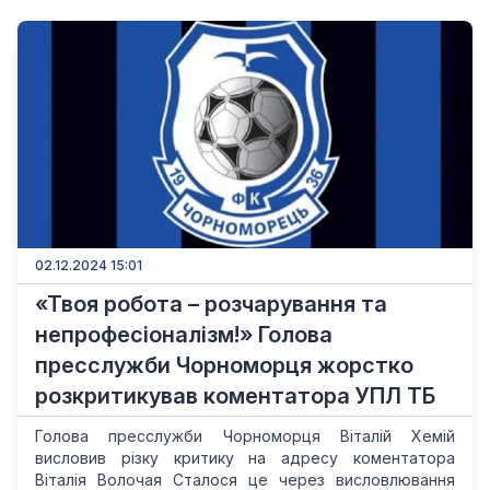
02.12.2024 15:01
«Твоя робота – розчарування та
непрофесіоналізм!» Голова
пресслужби Чорноморця жорстко
розкритикував коментатора УПЛ ТБ
Голова пресслужби Чорноморця Віталій Хемій
висловив різку критику на адресу коментатора
Віталія Волочая Сталося це через висловлювання