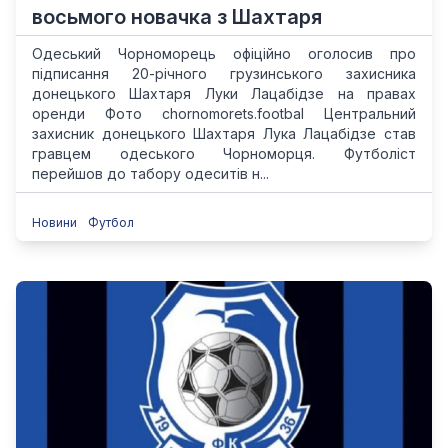
восьмого новачка з Шахтаря
Одеський Чорноморець офіційно оголосив про
підписання 20-річного грузинського захисника
донецького Шахтаря Луки Лацабідзе на правах
оренди Фото chornomorets.footbal Центральний
захисник донецького Шахтаря Лука Лацабідзе став
гравцем одеського Чорноморця. Футболіст
перейшов до табору одеситів н...
Новини
Футбол