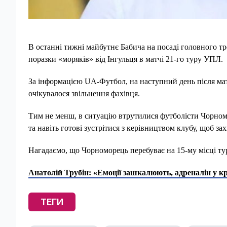
В останні тижні майбутнє Бабича на посаді головного т
поразки «моряків» від Інгульця в матчі 21-го туру УПЛ.
За інформацією UA-Футбол, на наступний день після матч
очікувалося звільнення фахівця.
Тим не менш, в ситуацію втрутилися футболісти Чорном
та навіть готові зустрітися з керівництвом клубу, щоб за
Нагадаємо, що Чорноморець перебуває на 15-му місці ту
Анатолій Трубін: «Емоції зашкалюють, адреналін у кр
ТЕГИ