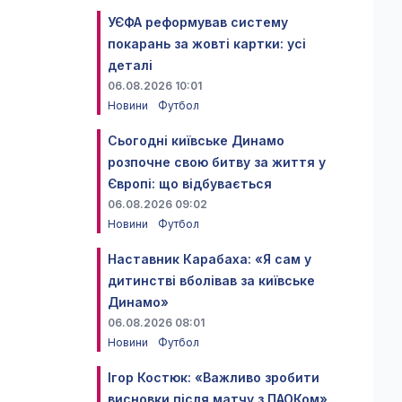
УЄФА реформував систему
покарань за жовті картки: усі
деталі
06.08.2026 10:01
Новини
Футбол
Сьогодні київське Динамо
розпочне свою битву за життя у
Європі: що відбувається
06.08.2026 09:02
Новини
Футбол
Наставник Карабаха: «Я сам у
дитинстві вболівав за київське
Динамо»
06.08.2026 08:01
Новини
Футбол
Ігор Костюк: «Важливо зробити
висновки після матчу з ПАОКом»