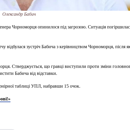
Олександр Бабич
ренера Чорноморця опинилося під загрозою. Ситуація погіршилас
у відбулася зустріч Бабича з керівництвом Чорноморця, після як
орця. Стверджується, що гравці виступили проти зміни головно
хистити Бабича від відставки.
рнірної таблиці УПЛ, набравши 15 очок.
ові!»