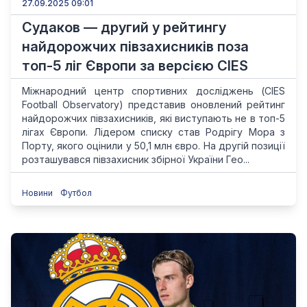
27.09.2025 09:01
Судаков — другий у рейтингу
найдорожчих півзахисників поза
топ-5 ліг Європи за версією CIES
Міжнародний центр спортивних досліджень (CIES
Football Observatory) представив оновлений рейтинг
найдорожчих півзахисників, які виступають не в топ-5
лігах Європи. Лідером списку став Родрігу Мора з
Порту, якого оцінили у 50,1 млн євро. На другій позиції
розташувався півзахисник збірної України Гео...
Новини
Футбол