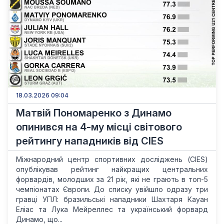
18.03.2026 09:04
Матвій Пономаренко з Динамо
опинився на 4-му місці світового
рейтингу нападників від CIES
Міжнародний центр спортивних досліджень (CIES)
опублікував рейтинг найкращих центральних
форвардів, молодших за 21 рік, які не грають в топ-5
чемпіонатах Європи. До списку увійшло одразу три
гравці УПЛ: бразильські нападники Шахтаря Кауан
Еліас та Лука Мейреллес та український форвард
Динамо, що...