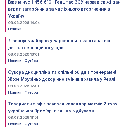
Вже мінус 1 456 610 : Генштаб ЗСУ назвав свіжі дані
втрат загарбників за час їхнього вторгнення в
Україну
08.08.2026 14:04
Новини
Ліверпуль забирає у Барселони її капітана: всі
деталі сенсаційної угоди
08.08.2026 13:01
Новини
Футбол
Сувора дисципліна та спільні обіди з тренерами!
Жозе Моуріньо докорінно змінив правила у Реалі
08.08.2026 12:01
Новини
Футбол
Терористи з рф зіпсували календар матчів 2 туру
української Прем’єр-ліги: що відбулося
08.08.2026 11:01
Новини
Футбол