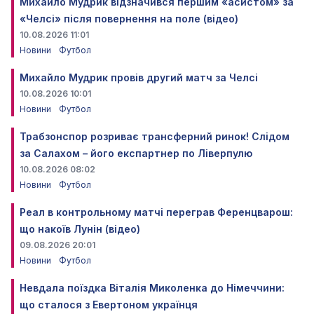
Михайло Мудрик відзначився першим «асистом» за
«Челсі» після повернення на поле (відео)
10.08.2026 11:01
Новини
Футбол
Михайло Мудрик провів другий матч за Челсі
10.08.2026 10:01
Новини
Футбол
Трабзонспор розриває трансферний ринок! Слідом
за Салахом – його експартнер по Ліверпулю
10.08.2026 08:02
Новини
Футбол
Реал в контрольному матчі переграв Ференцварош:
що накоїв Лунін (відео)
09.08.2026 20:01
Новини
Футбол
Невдала поїздка Віталія Миколенка до Німеччини:
що сталося з Евертоном українця