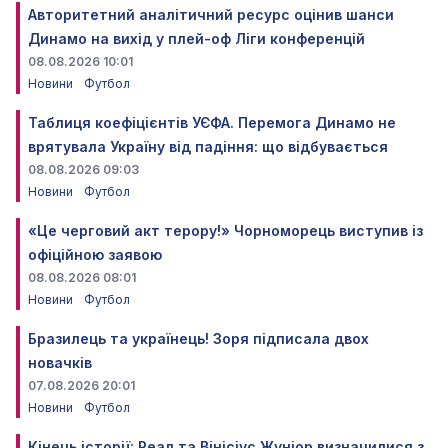
Авторитетний аналітичний ресурс оцінив шанси
Динамо на вихід у плей-оф Ліги конференцій
08.08.2026 10:01
Новини
Футбол
Таблиця коефіцієнтів УЄФА. Перемога Динамо не
врятувала Україну від падіння: що відбувається
08.08.2026 09:03
Новини
Футбол
«Це черговий акт терору!» Чорноморець виступив із
офіційною заявою
08.08.2026 08:01
Новини
Футбол
Бразилець та українець! Зоря підписала двох
новачків
07.08.2026 20:01
Новини
Футбол
Кінець історії: Реал та Вінісіус Жуніор визначилися з