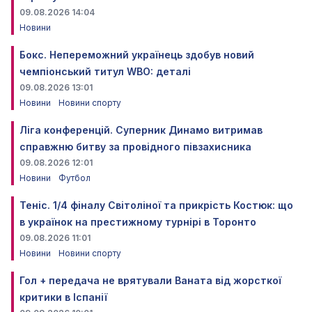
09.08.2026 14:04
Новини
Бокс. Непереможний українець здобув новий
чемпіонський титул WBO: деталі
09.08.2026 13:01
Новини
Новини спорту
Ліга конференцій. Суперник Динамо витримав
справжню битву за провідного півзахисника
09.08.2026 12:01
Новини
Футбол
Теніс. 1/4 фіналу Світоліної та прикрість Костюк: що
в українок на престижному турнірі в Торонто
09.08.2026 11:01
Новини
Новини спорту
Гол + передача не врятували Ваната від жорсткої
критики в Іспанії