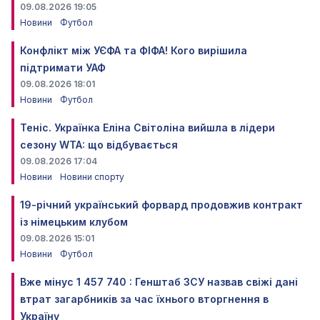
09.08.2026 19:05
Новини
Футбол
Конфлікт між УЄФА та ФІФА! Кого вирішила
підтримати УАФ
09.08.2026 18:01
Новини
Футбол
Теніс. Українка Еліна Світоліна вийшла в лідери
сезону WTA: що відбувається
09.08.2026 17:04
Новини
Новини спорту
19-річний український форвард продовжив контракт
із німецьким клубом
09.08.2026 15:01
Новини
Футбол
Вже мінус 1 457 740 : Генштаб ЗСУ назвав свіжі дані
втрат загарбників за час їхнього вторгнення в
Україну