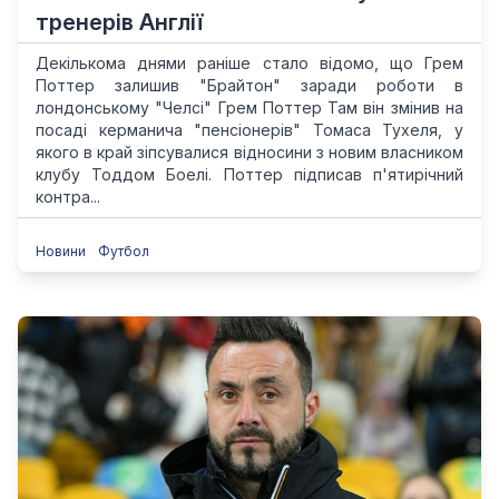
тренерів Англії
Декількома днями раніше стало відомо, що Грем
Поттер залишив "Брайтон" заради роботи в
лондонському "Челсі" Грем Поттер Там він змінив на
посаді керманича "пенсіонерів" Томаса Тухеля, у
якого в край зіпсувалися відносини з новим власником
клубу Тоддом Боелі. Поттер підписав п'ятирічний
контра...
Новини
Футбол