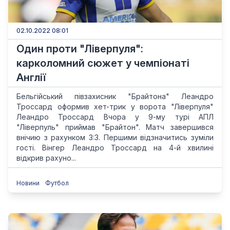
02.10.2022 08:01
Один проти "Ліверпуля":
карколомний сюжет у чемпіонаті
Англії
Бельгійський півзахисник "Брайтона" Леандро
Троссард оформив хет-трик у ворота "Ліверпуля"
Леандро Троссард Вчора у 9-му турі АПЛ
"Ліверпуль" приймав "Брайтон". Матч завершився
внічию з рахунком 3:3. Першими відзначитись зуміли
гості. Вінгер Леандро Троссард на 4-й хвилині
відкрив рахуно...
Новини
Футбол