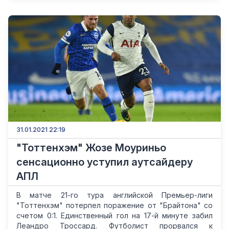
31.01.2021 22:19
"Тоттенхэм" Жозе Моуриньо
сенсационно уступил аутсайдеру
АПЛ
В матче 21-го тура английской Премьер-лиги
"Тоттенхэм" потерпел поражение от "Брайтона" со
счетом 0:1. Единственный гол на 17-й минуте забил
Леандро Троссард. Футболист прорвался к