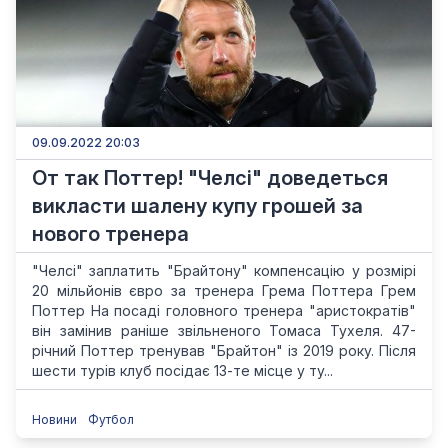
09.09.2022 20:03
От так Поттер! "Челсі" доведеться
викласти шалену купу грошей за
нового тренера
"Челсі" заплатить "Брайтону" компенсацію у розмірі
20 мільйонів євро за тренера Грема Поттера Грем
Поттер На посаді головного тренера "аристократів"
він замінив раніше звільненого Томаса Тухеля. 47-
річний Поттер тренував "Брайтон" із 2019 року. Після
шести турів клуб посідає 13-те місце у ту...
Новини
Футбол