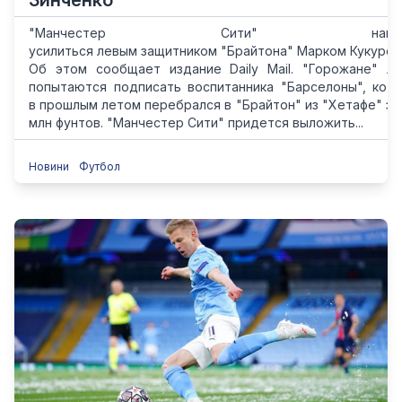
Зинченко
"Манчестер Сити" намер
усилиться левым защитником "Брайтона" Марком Кукурел
Об этом сообщает издание Daily Mail. "Горожане" л
попытаются подписать воспитанника "Барселоны", кот
в прошлым летом перебрался в "Брайтон" из "Хетафе" за 
млн фунтов. "Манчестер Сити" придется выложить...
Новини
Футбол