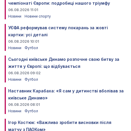
чемпіонаті Європи: подробиці нашого тріумфу
06.08.2026 11:01
Новини
Новини спорту
УЄФА реформував систему покарань за жовті
картки: усі деталі
06.08.2026 10:01
Новини
Футбол
Сьогодні київське Динамо розпочне свою битву за
життя у Європі: що відбувається
06.08.2026 09:02
Новини
Футбол
Наставник Карабаха: «Я сам у дитинстві вболівав за
київське Динамо»
06.08.2026 08:01
Новини
Футбол
Ігор Костюк: «Важливо зробити висновки після
матчу з ПАОКом»