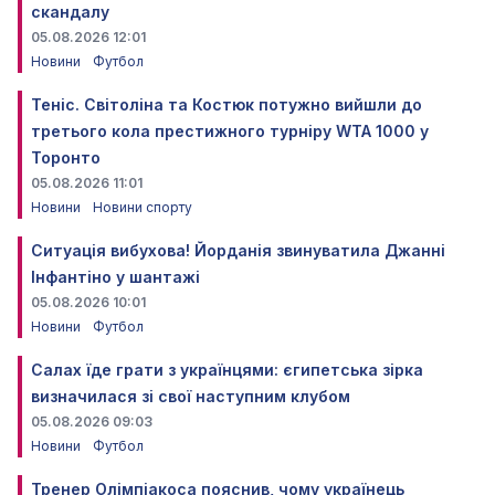
скандалу
05.08.2026 12:01
Новини
Футбол
Теніс. Світоліна та Костюк потужно вийшли до
третього кола престижного турніру WTA 1000 у
Торонто
05.08.2026 11:01
Новини
Новини спорту
Ситуація вибухова! Йорданія звинуватила Джанні
Інфантіно у шантажі
05.08.2026 10:01
Новини
Футбол
Салах їде грати з українцями: єгипетська зірка
визначилася зі свої наступним клубом
05.08.2026 09:03
Новини
Футбол
Тренер Олімпіакоса пояснив, чому українець