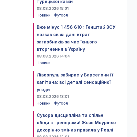
турецької казки
08.08.2026 15:01
Новини
Футбол
Вже мінус 1 456 610 : Генштаб ЗСУ
назвав свіжі дані втрат
загарбників за час їхнього
вторгнення в Україну
08.08.2026 14:04
Новини
Ліверпуль забирає у Барселони її
капітана: всі деталі сенсаційної
угоди
08.08.2026 13:01
Новини
Футбол
Сувора дисципліна та спільні
обіди з тренерами! Жозе Моуріньо
докорінно змінив правила у Реалі
08.08.2026 12:01