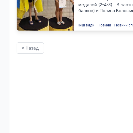
медалей (2-4-3). В част
баллов) и Полина Волошин
Інші види
Новини
Новини сп
« Назад