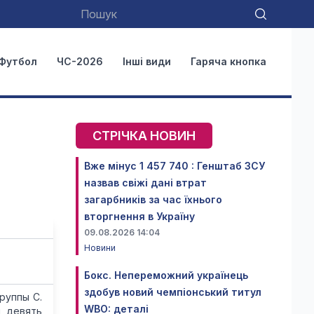
Футбол
ЧС-2026
Інші види
Гаряча кнопка
СТРІЧКА НОВИН
Вже мінус 1 457 740 : Генштаб ЗСУ
назвав свіжі дані втрат
загарбників за час їхнього
вторгнення в Україну
09.08.2026 14:04
Новини
Бокс. Непереможний українець
здобув новий чемпіонський титул
руппы С.
WBO: деталі
и девять