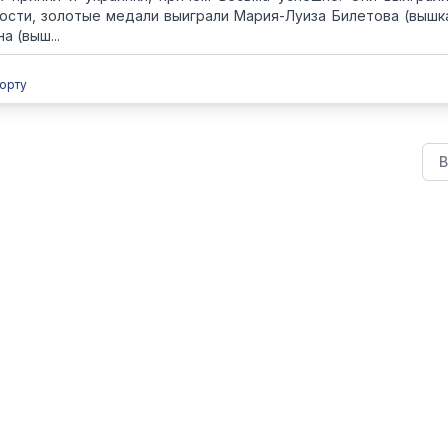
ности, золотые медали выиграли Мария-Луиза Билетова (вышка
а (выш...
орту
В