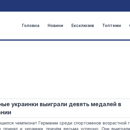
Головна
Новини
Ексклюзив
Топтеми
ные украинки выиграли девять медалей в
ании
ршился чемпионат Германии среди спортсменов возрастной г
х принял и украинки, причём весьма успешно. Они выиграл