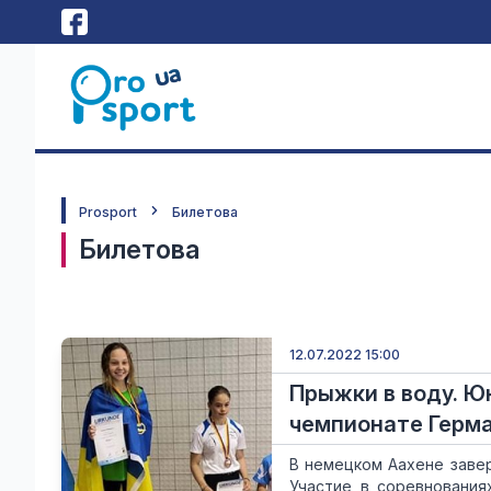
Prosport
Билетова
Билетова
12.07.2022 15:00
Прыжки в воду. Ю
чемпионате Герм
В немецком Аахене заве
Участие в соревнования