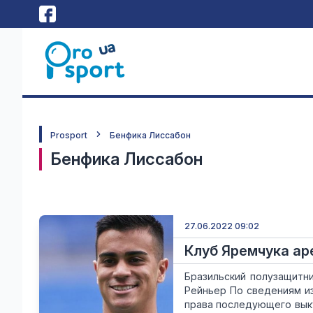
Prosport
Бенфика Лиссабон
Бенфика Лиссабон
27.06.2022 09:02
Клуб Яремчука ар
Бразильский полузащитн
Рейньер По сведениям из
права последующего выку