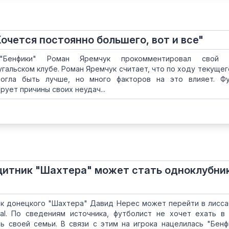
очется постоянно большего, вот и все"
"Бенфики" Роман Яремчук прокомментировал свой 
угальском клубе. Роман Яремчук считает, что по ходу текущег
могла быть лучше, но много факторов на это влияет. Ф
рует причины своих неудач...
щитник "Шахтера" может стать одноклубни
ик донецкого "Шахтера" Давид Нерес может перейти в лисс
al. По сведениям источника, футболист не хочет ехать в 
ь своей семьи. В связи с этим на игрока нацелилась "Бенфи