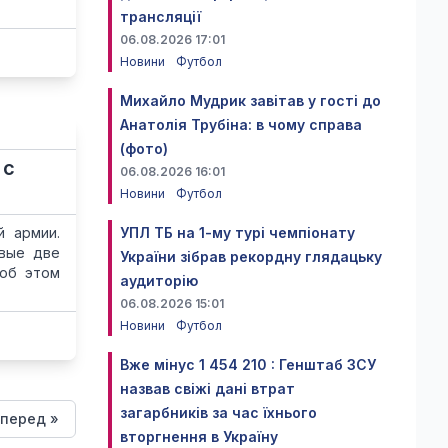
трансляції
06.08.2026 17:01
Новини
Футбол
Михайло Мудрик завітав у гості до
Анатолія Трубіна: в чому справа
(фото)
 с
06.08.2026 16:01
Новини
Футбол
й армии.
УПЛ ТБ на 1-му турі чемпіонату
рвые две
України зібрав рекордну глядацьку
 об этом
аудиторію
06.08.2026 15:01
Новини
Футбол
Вже мінус 1 454 210 : Генштаб ЗСУ
назвав свіжі дані втрат
загарбників за час їхнього
перед »
вторгнення в Україну