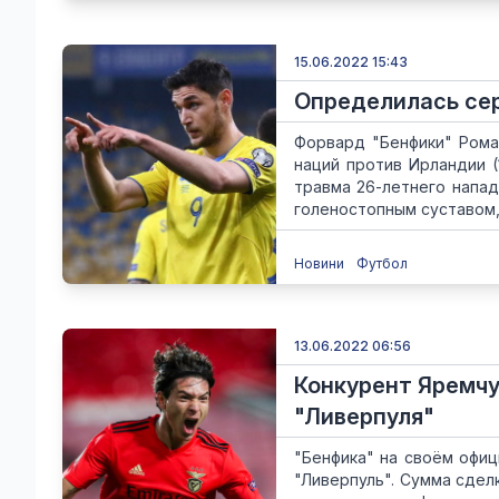
15.06.2022 15:43
Определилась се
Форвард "Бенфики" Рома
наций против Ирландии (
травма 26-летнего напа
голеностопным суставом, а
Новини
Футбол
13.06.2022 06:56
Конкурент Яремчу
"Ливерпуля"
"Бенфика" на своём офи
"Ливерпуль". Сумма сдел