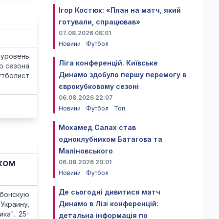
Ігор Костюк: «План на матч, який
готували, спрацював»
07.08.2026 08:01
Новини
Футбол
уровень
Ліга конференцій. Київське
о сезона
Динамо здобуло першу перемогу в
утболист
єврокубковому сезоні
06.08.2026 22:07
Новини
Футбол
Топ
Мохамед Салах став
одноклубником Батагова та
Маліновського
ком
06.08.2026 20:01
Новини
Футбол
Де сьогодні дивитися матч
абонскую
Динамо в Лізі конференцій:
Украину,
ка". 25-
детальна інформація по