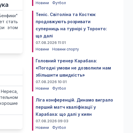
Новини
Футбол
ука
Теніс. Світоліна та Костюк
Бенфики"
ет стать
продовжують розривати
При этом
суперниць на турнірі у Торонто:
що далі
07.08.2026 11:01
Новини
Новини спорту
Головний тренер Карабаха:
«Погодні умови не дозволили нам
збільшити швидкість»
07.08.2026 10:01
Новини
Футбол
 Нереса,
ительном
Ліга конференцій. Динамо виграло
 хорошие
перший матч кваліфікації у
Карабаха: що далі у киян
07.08.2026 09:03
Новини
Футбол