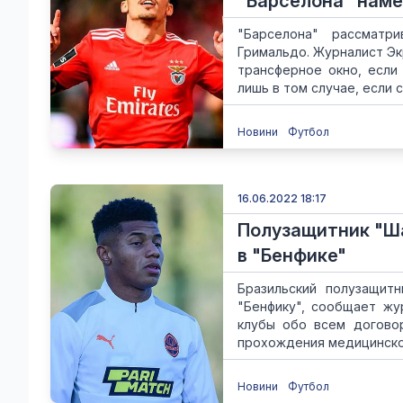
"Барселона" наме
"Барселона" рассматр
Гримальдо. Журналист Эк
трансферное окно, если
лишь в том случае, если 
Новини
Футбол
16.06.2022 18:17
Полузащитник "Ш
в "Бенфике"
Бразильский полузащит
"Бенфику", сообщает жу
клубы обо всем догово
прохождения медицинского
Новини
Футбол