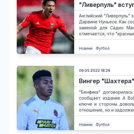
"Ливерпуль" всту
Английский "Ливерпуль" 
Дарвине Нуньесе. Как соо
заменой для Садио Ман
отмечается, что "красные"
Новини
Футбол
09.05.2022 18:26
Вингер "Шахтера"
"Бенфика" договорилась
сообщает издание A Bol
ключе и стороны доволь
отношение, но и задолжен
Новини
Футбол