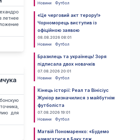
и"
Новини
Футбол
ехандро
«Це черговий акт терору!»
в летнее
Чорноморець виступив із
дложение
офіційною заявою
08.08.2026 08:01
Новини
Футбол
Бразилець та українець! Зоря
підписала двох новачків
07.08.2026 20:01
Новини
Футбол
мчука
Кінець історії: Реал та Вінісіус
Жуніор визначилися з майбутнім
бонскую
футболіста
точника,
алию для
07.08.2026 19:01
Новини
Футбол
Матвій Пономаренко: «Будемо
намагатися в Баку теж