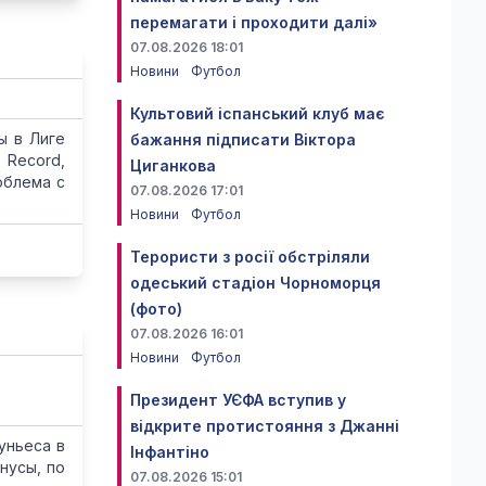
перемагати і проходити далі»
07.08.2026 18:01
Новини
Футбол
Культовий іспанський клуб має
ы в Лиге
бажання підписати Віктора
 Record,
Циганкова
облема с
07.08.2026 17:01
Новини
Футбол
Терористи з росії обстріляли
одеський стадіон Чорноморця
(фото)
07.08.2026 16:01
Новини
Футбол
Президент УЄФА вступив у
відкрите протистояння з Джанні
уньеса в
Інфантіно
нусы, по
07.08.2026 15:01