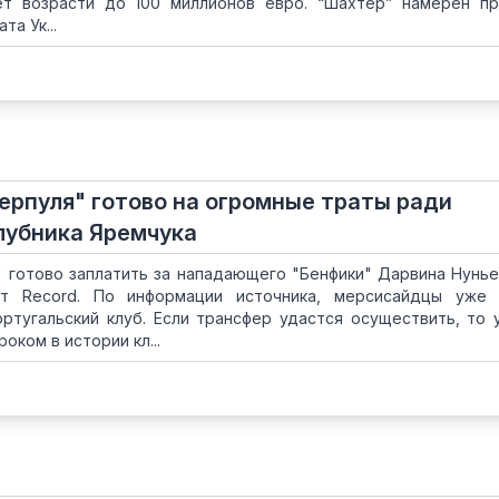
т возрасти до 100 миллионов евро. “Шахтер” намерен п
а Ук...
ерпуля" готово на огромные траты ради
лубника Яремчука
 готово заплатить за нападающего "Бенфики" Дарвина Нунье
т Record. По информации источника, мерсисайдцы уже 
ртугальский клуб. Если трансфер удастся осуществить, то 
оком в истории кл...