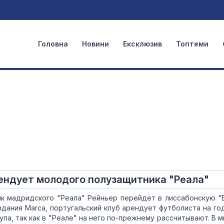
Головна
Новини
Ексклюзив
Топтеми
ендует молодого полузащитника "Реала"
ик мадридского "Реала" Рейньер перейдет в лиссабонскую "
дания Marca, португальский клуб арендует футболиста на год
па, так как в "Реале" на него по-прежнему рассчитывают. В 