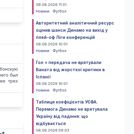
08.08.2026 11:01
Новини
Футбол
Авторитетний аналітичний ресурс
оцінив шанси Динамо на вихід у
плей-оф Ліги конференцій
08.08.2026 10:01
Новини
Футбол
Гол + передача не врятували
абонскую
Ваната від жорсткої критики в
него был
Іспанії
нее трех
08.08.2026 10:01
Новини
Футбол
Таблиця коефіцієнтів УЄФА.
Перемога Динамо не врятувала
Україну від падіння: що
відбувається
08.08.2026 09:03