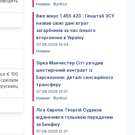
роводить
Новини
Футбол
Вже мінус 1 455 420 : Генштаб ЗСУ
назвав свіжі дані втрат
загарбників за час їхнього
вторгнення в Україну
07.08.2026 14:04
Новини
Зірка Манчестер Сіті узгодив
шестирічний контракт із
са € 100
Барселоною: деталі сенсаційного
сделали
трансферу
уругваец
07.08.2026 13:01
Новини
Футбол
Ліга Європи. Георгій Судаков
відзначився гольовою передачею
за Бенфіку
07.08.2026 12:01