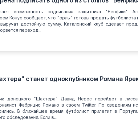
рена подписать одного из столпов "Бенфик
ивает возможность подписания защитника "Бенфики" Ал
рем Конур сообщает, что "орлы" готовы продать футболиста 
 выручат достойную сумму. Каталонский клуб сделает пре
сорвется переход...
ахтера" станет одноклубником Романа Яре
ник донецкого "Шахтера" Давид Нерес перейдет в лисса
рналист Фабрицио Романо в своем Twitter. По сведениям ис
рились. В ближайшее время футболист прилетит в Португ
 обследования. Если в...