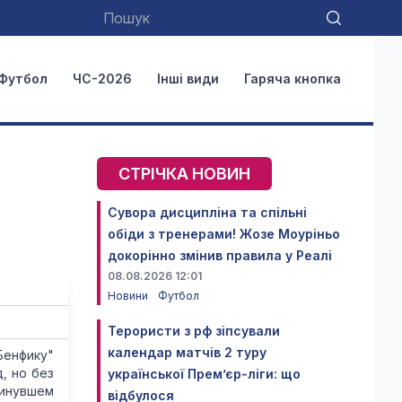
Футбол
ЧС-2026
Інші види
Гаряча кнопка
СТРІЧКА НОВИН
Сувора дисципліна та спільні
обіди з тренерами! Жозе Моуріньо
докорінно змінив правила у Реалі
08.08.2026 12:01
Новини
Футбол
Терористи з рф зіпсували
календар матчів 2 туру
Бенфику"
, но без
української Прем’єр-ліги: що
минувшем
відбулося