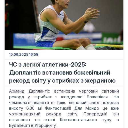
15.09.2025 16:58
ЧС з легкої атлетики-2025:
Дюплантіс встановив божевільний
рекорд світу у стрибках з жердиною
Арманд Дюплантіс встановив черговий світовий
рекорд у стрибках з жердиною! Божевілля... На
чемпіонаті планети в Токіо летючий швед подолав
висоту 6.30 м! Фантастика!!! Для Мондо це вже
чотирнадцятий рекорд світу. Попередній він
встановив на етапі Континентального туру в
Будапешті в Угорщині у...