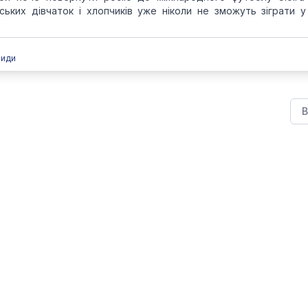
нських дівчаток і хлопчиків уже ніколи не зможуть зіграти у
види
В