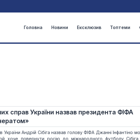
Головна
Новини
Ексклюзив
Топтеми
них справ України назвав президента ФІФА
нератом»
в України Андрій Сібіга назвав голову ФІФА Джанні Інфантіно 
той хоче повернути росію до міжнародного футболу Сібіга