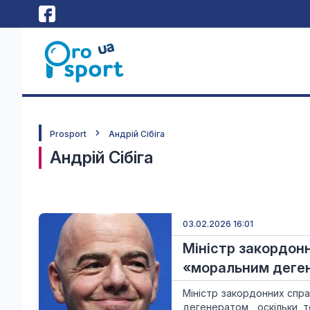
Prosport
Андрій Сібіга
Андрій Сібіга
03.02.2026 16:01
Міністр закордон
«моральним деге
Міністр закордонних спра
дегенератом, оскільки 