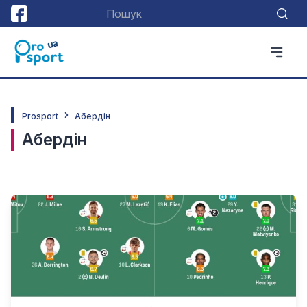
Prosport
Абердін
Абердін