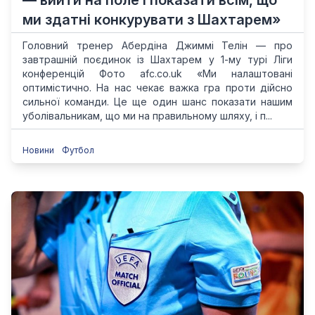
— вийти на поле і показати всім, що
ми здатні конкурувати з Шахтарем»
Головний тренер Абердіна Джиммі Телін — про
завтрашній поєдинок із Шахтарем у 1-му турі Ліги
конференцій Фото afc.co.uk «Ми налаштовані
оптимістично. На нас чекає важка гра проти дійсно
сильної команди. Це ще один шанс показати нашим
уболівальникам, що ми на правильному шляху, і п...
Новини
Футбол