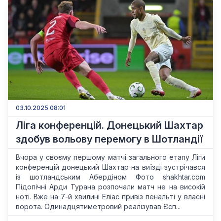
03.10.2025 08:01
Ліга конференцій. Донецький Шахтар
здобув вольову перемогу в Шотландії
Вчора у своєму першому матчі загального етапу Ліги
конференцій донецький Шахтар на виїзді зустрічався
із шотландським Абердіном Фото shakhtar.com
Підопічні Арди Турана розпочали матч не на високій
ноті. Вже на 7-й хвилині Еліас привіз пенальті у власні
ворота. Одинадцятиметровий реалізував Єсп...