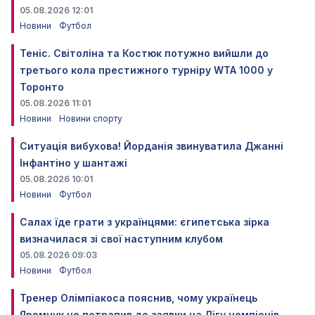
05.08.2026 12:01
Новини
Футбол
Теніс. Світоліна та Костюк потужно вийшли до
третього кола престижного турніру WTA 1000 у
Торонто
05.08.2026 11:01
Новини
Новини спорту
Ситуація вибухова! Йорданія звинуватила Джанні
Інфантіно у шантажі
05.08.2026 10:01
Новини
Футбол
Салах їде грати з українцями: єгипетська зірка
визначилася зі свої наступним клубом
05.08.2026 09:03
Новини
Футбол
Тренер Олімпіакоса пояснив, чому українець
Яремчук не потрапив до заявки на Лігу чемпіонів