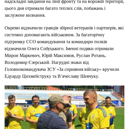
надскладні завдання на лінії фронту та на ворожій території,
цього дня отримали багато теплих слів, побажань і
заслужене визнання.
Окремо відзначили гравців збірної ветеранів і партнерів, які
системно допомагають військовим. За багаторічну
підтримку ССО командування та командири полків
відзначили Олега Собуцького. Іменні подяки отримали
Мирон Маркевич, Юрій Максимов, Руслан Ротань,
Володимир Єзерський. Нагрудні знаки від
Головнокомандувача ЗСУ «За сприяння війську» вручили
Едуарду Цихмейструку та В’ячеславу Шевчуку.