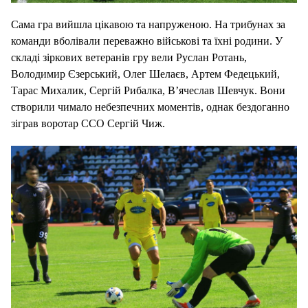
Сама гра вийшла цікавою та напруженою. На трибунах за
команди вболівали переважно військові та їхні родини. У
складі зіркових ветеранів гру вели Руслан Ротань,
Володимир Єзерський, Олег Шелаєв, Артем Федецький,
Тарас Михалик, Сергій Рибалка, В’ячеслав Шевчук. Вони
створили чимало небезпечних моментів, однак бездоганно
зіграв воротар ССО Сергій Чиж.