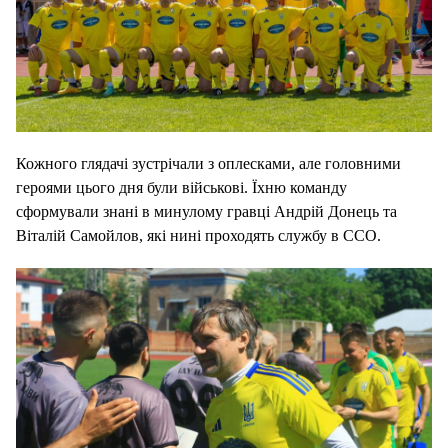
Кожного глядачі зустрічали з оплесками, але головними
героями цього дня були військові. Їхню команду
сформували знані в минулому гравці Андрій Донець та
Віталій Самойлов, які нині проходять службу в ССО.