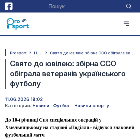
Н
овини
С
вято до ювілею: збірна ССО обіграла ветеранів українського футболу
Prosport
Свято до ювілею: збірна ССО
обіграла ветеранів українського
футболу
11.06.2026 18:02
Категории:
Новини
Футбол
Новини спорту
До 10-ї річниці Сил спеціальних операцій у
Хмельницькому на стадіоні «Поділля» відбувся знаковий
футбольний матч