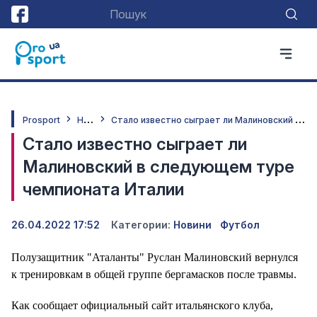
Н
овини
С
тало известно сыграет ли Малиновский в следующем туре чемпионата Италии
Prosport
Стало известно сыграет ли
Малиновский в следующем туре
чемпионата Италии
26.04.2022 17:52
Категории:
Новини
Футбол
Полузащитник "Аталанты" Руслан Малиновский вернулся
к тренировкам в общей группе бергамасков после травмы.
Как сообщает официальный сайт итальянского клуба,