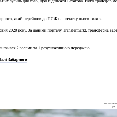
ьних зусиль для того, щоб підписати Батагова. Його трансфер м
абарного, який перейшов до ПСЖ на початку цього тижня.
вня 2028 року. За даними порталу Transfermarkt, трансферна варт
ідзначився 2 голами та 1 результативною передачею.
ллі Забарного