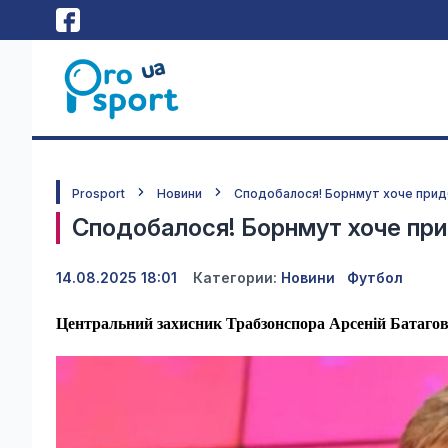
Prosport
Новини
Сподобалося! Борнмут хоче придб
Сподобалося! Борнмут хоче прид
14.08.2025 18:01
Категории:
Новини
Футбол
Центральний захисник Трабзонспора Арсеній Батагов