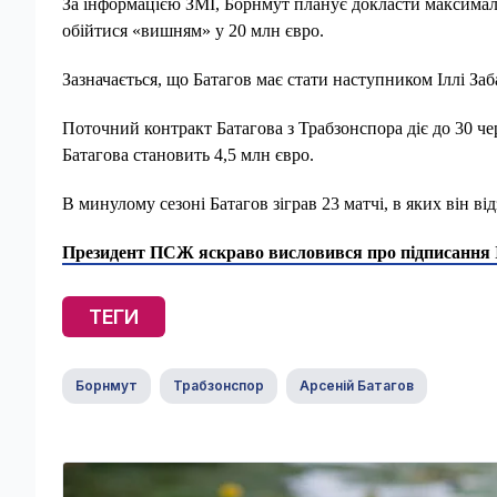
За інформацією ЗМІ, Борнмут планує докласти максимал
обійтися «вишням» у 20 млн євро.
Зазначається, що Батагов має стати наступником Іллі З
Поточний контракт Батагова з Трабзонспора діє до 30 чер
Батагова становить 4,5 млн євро.
В минулому сезоні Батагов зіграв 23 матчі, в яких він в
Президент ПСЖ яскраво висловився про підписання І
ТЕГИ
Борнмут
Трабзонспор
Арсеній Батагов