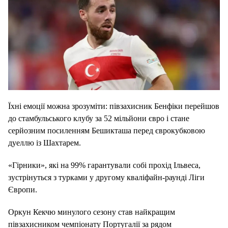
Їхні емоції можна зрозуміти: півзахисник Бенфіки перейшов
до стамбульського клубу за 52 мільйони євро і стане
серйозним посиленням Бешикташа перед єврокубковою
дуеллю із Шахтарем.
«Гірники», які на 99% гарантували собі прохід Ільвеса,
зустрінуться з турками у другому кваліфайн-раунді Ліги
Європи.
Оркун Кекчю минулого сезону став найкращим
півзахисником чемпіонату Португалії за рядом