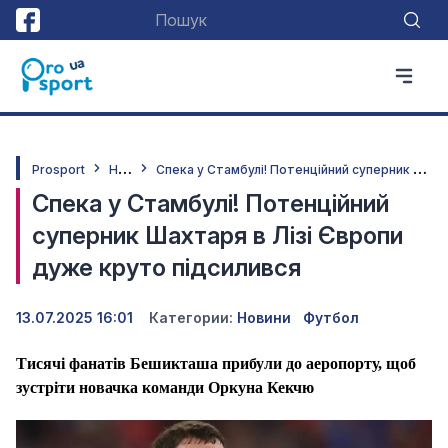
Н
овини
С
пека у Стамбулі! Потенційний суперник Шахтаря в Лізі Європи дуже круто підсилився
Prosport
Спека у Стамбулі! Потенційний
суперник Шахтаря в Лізі Європи
дуже круто підсилився
13.07.2025 16:01
Категории:
Новини
Футбол
Тисячі фанатів Бешикташа прибули до аеропорту, щоб
зустріти новачка команди Оркуна Кекчю