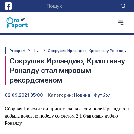
Н
овини
С
окрушив Ирландию, Криштиану Роналду стал мировым рекордсменом
Prosport
Сокрушив Ирландию, Криштиану
Роналду стал мировым
рекордсменом
02.09.2021 05:00
Категории:
Новини
Футбол
Сборная Португалии принимала на своем поле Ирландию и
добыла волевую победу со счетом 2:1 благодаря дублю
Роналду.