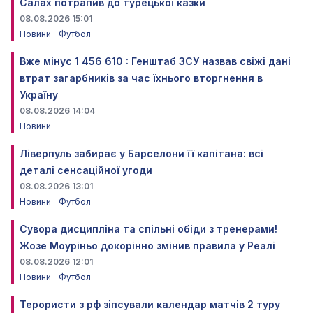
Салах потрапив до турецької казки
08.08.2026 15:01
Новини
Футбол
Вже мінус 1 456 610 : Генштаб ЗСУ назвав свіжі дані
втрат загарбників за час їхнього вторгнення в
Україну
08.08.2026 14:04
Новини
Ліверпуль забирає у Барселони її капітана: всі
деталі сенсаційної угоди
08.08.2026 13:01
Новини
Футбол
Сувора дисципліна та спільні обіди з тренерами!
Жозе Моуріньо докорінно змінив правила у Реалі
08.08.2026 12:01
Новини
Футбол
Терористи з рф зіпсували календар матчів 2 туру