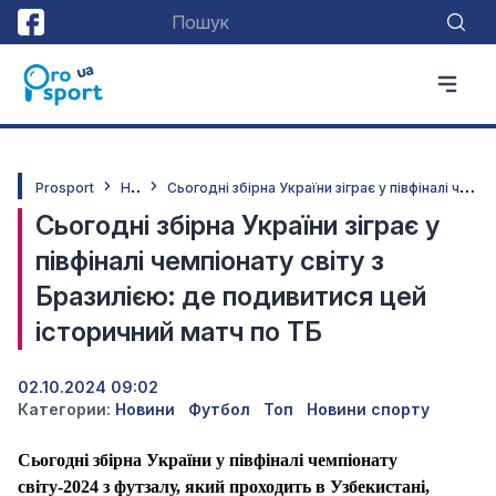
Н
овини
С
ьогодні збірна України зіграє у півфіналі чемпіонату світу з Бразилією: де подивитися цей історичний матч по ТБ
Prosport
Сьогодні збірна України зіграє у
півфіналі чемпіонату світу з
Бразилією: де подивитися цей
історичний матч по ТБ
02.10.2024 09:02
Категории:
Новини
Футбол
Топ
Новини спорту
Сьогодні збірна України у півфіналі чемпіонату
світу-2024 з футзалу, який проходить в Узбекистані,