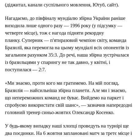
(діджитал, канали суспільного мовлення, Ютуб, сайт).
Нагадаємо, до півфіналу мундіалю збірна України раніше
виходила лише одного разу — 1996 року (у підсумку —
четверте місце), тож є нагода підняти рекордну
планку. Суперник — п'ятиразовий чемпіон світу, команда
Бразилії, яка перемогла на цьому мундіалі всіх опонентів із
загальним рахунком 35:3. До речі, наша збірна зустрічалася
із бразильцями у спарингу не так давно, у квітні, і
поступилася — 2:7.
«Ми знаємо, проти кого ми гратимемо. На мій погляд,
Бразилія — найсильніша збірна планети. Але ми і знаємо,
що непереможних команд не буває. Вийдемо на паркет і
спробуємо використати свій шанс», — зазначив напередодні
головний тренер синьо-жовтих Олександр Косенко.
У будь-якому випадку наші хлопці проведуть на турнірі ще
два поєдинки. На 6 жовтня заплановані матч за третє місце і