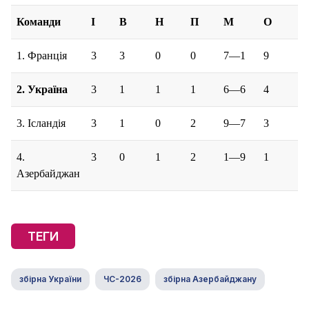
Команди
І
В
Н
П
М
О
1. Франція
3
3
0
0
7—1
9
2. Україна
3
1
1
1
6—6
4
3. Ісландія
3
1
0
2
9—7
3
4.
3
0
1
2
1—9
1
Азербайджан
ТЕГИ
збірна України
ЧС-2026
збірна Азербайджану