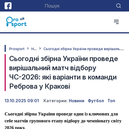
Н
овини
С
ьогодні збірна України проведе вирішальний матч відбору ЧС-2026: які варіанти в команди Реброва у Кракові
Prosport
Сьогодні збірна України проведе
вирішальний матч відбору
ЧС-2026: які варіанти в команди
Реброва у Кракові
13.10.2025 09:01
Категории:
Новини
Футбол
Топ
Сьогодні збірна України проведе один із ключових для
себе матчів групового етапу відбору до чемпіонату світу
2026 року.