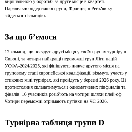
вирішальною у боротьбі за друге місце в квартеті.
Паралельно лідер нашої групи, Франція, в Рейк'явіку
зійдеться з Ісландію.
За що б’ємося
12 команд, що посядуть другі місця у своїх групах турніру в
Європі, та чотири найкращі переможці груп Ліги націй
УЄФА-2024/2025, які фінішують нижче другого місця на
груповому етапі європейської кваліфікації, візьмуть участь у
стикових міні турнірах, які пройдуть у березні 2026 року. Ці
протистояння складатимуться з одноматчевих півфіналів та
фіналів. 16 учасників розіб’ють на чотири шляхи плей-оф.
Чотири переможці отримають путівки на ЧС-2026.
Турнірна таблиця
групи D