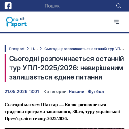
Н
овини
С
ьогодні розпочинається останній тур УПЛ-2025/2026: невирішеним залишається єдине питання
Prosport
Сьогодні розпочинається останній
тур УПЛ-2025/2026: невирішеним
залишається єдине питання
21.05.2026 13:01
Категории:
Новини
Футбол
Сьогодні матчем Шахтар — Колос розпочнеться
триденна програма заключного, 30-го, туру української
Прем’єр-ліги сезону-2025/2026.