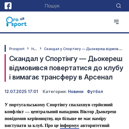
Н
овини
С
кандал у Спортінгу — Дьокереш відмовився повертатися до клубу і вимагає трансферу в Арсенал
Prosport
Скандал у Спортінгу — Дьокереш
відмовився повертатися до клубу
і вимагає трансферу в Арсенал
12.07.2025 17:01
Категории:
Новини
Футбол
У португальському Спортінгу спалахнув серйозний
конфлікт — центральний нападник Віктор Дьокереш
повідомив керівництву, що більше не має наміру
виступати за клуб. Про це
інформує
авторитетний