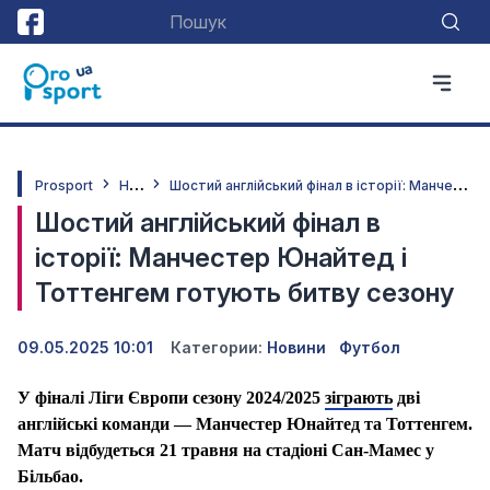
Н
овини
Ш
остий англійський фінал в історії: Манчестер Юнайтед і Тоттенгем готують битву сезону
Prosport
Шостий англійський фінал в
історії: Манчестер Юнайтед і
Тоттенгем готують битву сезону
09.05.2025 10:01
Категории:
Новини
Футбол
У фіналі Ліги Європи сезону 2024/2025
зіграють
дві
англійські команди — Манчестер Юнайтед та Тоттенгем.
Матч відбудеться 21 травня на стадіоні Сан-Мамес у
Більбао.