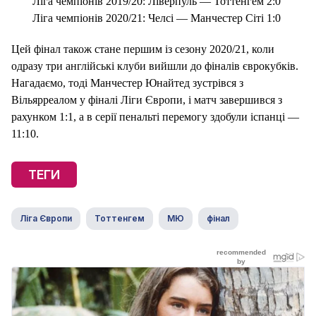
Ліга чемпіонів 2019/20: Ліверпуль — Тоттенгем 2:0
Ліга чемпіонів 2020/21: Челсі — Манчестер Сіті 1:0
Цей фінал також стане першим із сезону 2020/21, коли
одразу три англійські клуби вийшли до фіналів єврокубків.
Нагадаємо, тоді Манчестер Юнайтед зустрівся з
Вільярреалом у фіналі Ліги Європи, і матч завершився з
рахунком 1:1, а в серії пенальті перемогу здобули іспанці —
11:10.
ТЕГИ
Ліга Європи
Тоттенгем
МЮ
фінал