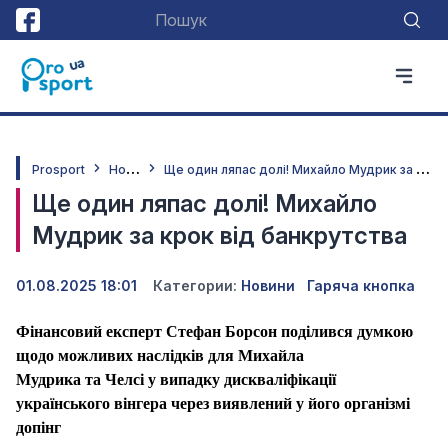
Н
овини
Щ
е один ляпас долі! Михайло Мудрик за крок від банкрутства
Prosport
Ще один ляпас долі! Михайло
Мудрик за крок від банкрутства
01.08.2025 18:01
Категории:
Новини
Гаряча кнопка
Фінансовий експерт Стефан Борсон поділився думкою
щодо можливих наслідків для Михайла
Мудрика та Челсі у випадку дискваліфікації
українського вінгера через виявлений у його організмі
допінг