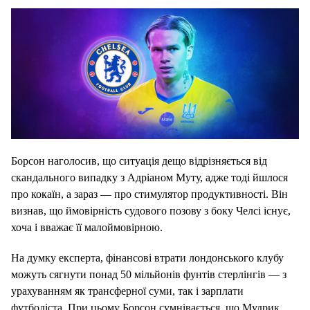
Борсон наголосив, що ситуація дещо відрізняється від
скандального випадку з Адріаном Муту, адже тоді йшлося
про кокаїн, а зараз — про стимулятор продуктивності. Він
визнав, що ймовірність судового позову з боку Челсі існує,
хоча і вважає її малоймовірною.
На думку експерта, фінансові втрати лондонського клубу
можуть сягнути понад 50 мільйонів фунтів стерлінгів — з
урахуванням як трансферної суми, так і зарплати
футболіста. При цьому Борсон сумнівається, що Мудрик